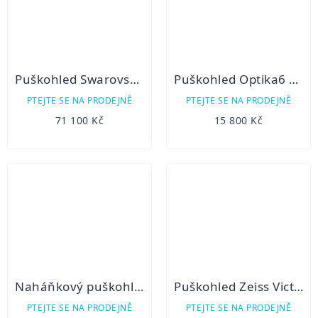
Puškohled Swarovski Z6i 2,5-15x56 P BT SR
Puškohled Optika6 2,5-15x44 RD SFP
PTEJTE SE NA PRODEJNĚ
PTEJTE SE NA PRODEJNĚ
71 100 Kč
15 800 Kč
Naháňkový puškohled FOMEI 1-6x24 FOREMAN HTC PRO G4
Puškohled Zeiss Victory V8 M 1,8 – 14 x 50 provedení 2022
PTEJTE SE NA PRODEJNĚ
PTEJTE SE NA PRODEJNĚ