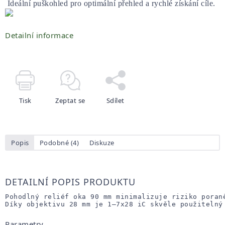
 Ideální puškohled pro optimální přehled a rychlé získání cíle.
Detailní informace
Tisk
Zeptat se
Sdílet
Popis
Podobné (4)
Diskuze
DETAILNÍ POPIS PRODUKTU
Pohodlný reliéf oka 90 mm minimalizuje riziko poran
Díky objektivu 28 mm je 1–7x28 iC skvěle použitelný
Parametry