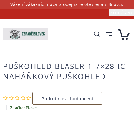
Přejít
Vážení zákazníci nová prodejna je otevřena v Bílovci.
na
Přihlášení
obsah
PUŠKOHLED BLASER 1-7×28 IC
NAHÁŇKOVÝ PUŠKOHLED
Průměrné
Podrobnosti hodnocení
hodnocení
produktu
Značka:
Blaser
je
0,0
z
5
hvězdiček.