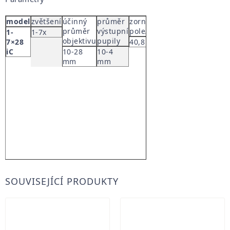
model
zvětšení
účinný
průměr
zorné
odstup
prostup
průměr
výstupní
pole/100 m
od oka
světla
1-
1-7x
objektivu
pupily
7×28
40,8 – 6 m
90 mm
˃
iC
10-28
10-4
90%
mm
mm
SOUVISEJÍCÍ PRODUKTY