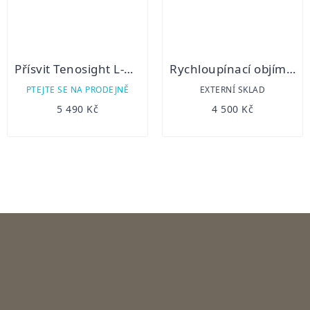
Přísvit Tenosight L-DUAL 940 + 850 nm Laser
Rychloupínací objímka Rusan ARH jednodílná pro Hikmicro Thunder a Cheetah
PTEJTE SE NA PRODEJNĚ
EXTERNÍ SKLAD
5 490 Kč
4 500 Kč