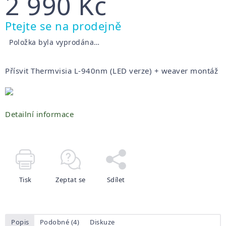
2 990 Kč
Měrná
Ptejte se na prodejně
cena:
Položka byla vyprodána…
Přísvit Thermvisia L-940nm (LED verze) + weaver montáž
Detailní informace
Tisk
Zeptat se
Sdílet
Popis
Podobné (4)
Diskuze