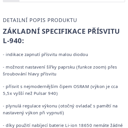
DETAILNÍ POPIS PRODUKTU
ZÁKLADNÍ SPECIFIKACE PŘÍSVITU
L-940:
- indikace zapnutí přísvitu malou diodou
- možnost nastavení šířky paprsku (funkce zoom) přes
šroubování hlavy přísvitu
- přísvit s nejmodernějším čipem OSRAM (výkon je cca
5,5x vyšší než Pulsar 940)
- plynulá regulace výkonu (otočný ovladač s pamětí na
nastavený výkon při vypnutí)
- díky použití nabíjecí baterie Li-ion 18650 nemáte žádné