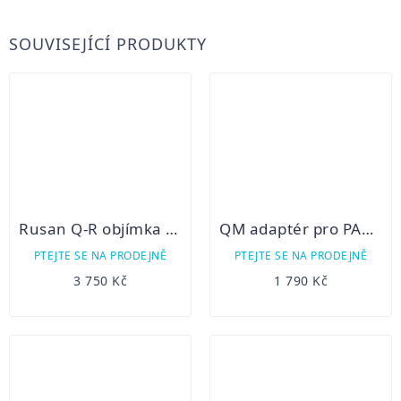
SOUVISEJÍCÍ PRODUKTY
Rusan Q-R objímka pro Pard NV007S pro atypické puškohledy (Swarovski, Zeiss, Leica)
QM adaptér pro PARD NV007A s weaver lištou
PTEJTE SE NA PRODEJNĚ
PTEJTE SE NA PRODEJNĚ
3 750 Kč
1 790 Kč