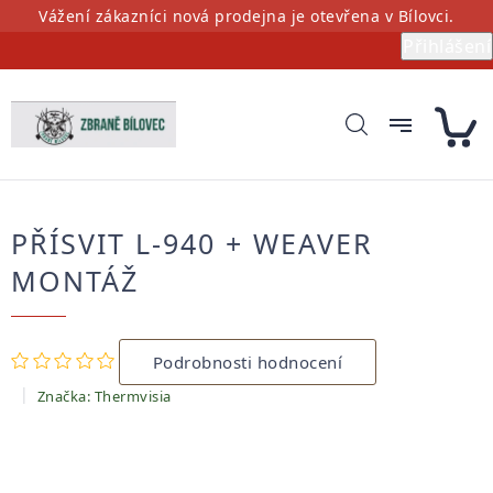
Přejít
Vážení zákazníci nová prodejna je otevřena v Bílovci.
na
Přihlášení
obsah
PŘÍSVIT L-940 + WEAVER
MONTÁŽ
Průměrné
Podrobnosti hodnocení
hodnocení
produktu
Značka:
Thermvisia
je
0,0
z
5
hvězdiček.