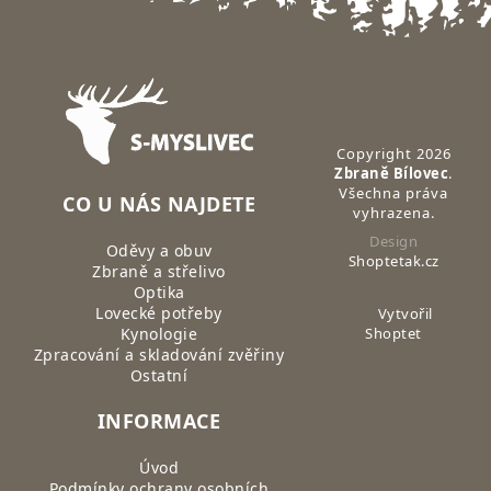
Zápatí
Copyright 2026
Zbraně Bílovec
.
Všechna práva
CO U NÁS NAJDETE
vyhrazena.
Design
Oděvy a obuv
Shoptetak.cz
Zbraně a střelivo
Optika
Lovecké potřeby
Vytvořil
Kynologie
Shoptet
Zpracování a skladování zvěřiny
Ostatní
INFORMACE
Úvod
Podmínky ochrany osobních