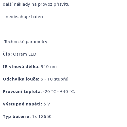
další náklady na provoz přísvitu
- neobsahuje baterii.
Technické parametry:
Čip:
Osram LED
IR vlnová délka:
940 nm
Odchylka louče:
6 - 10 stupňů
Provozní teplota:
-20 °С - +40 °С.
Výstupné napěti:
5 V
Typ baterie:
1x 18650