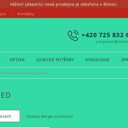
Vážení zákazníci nová prodejna je otevřena v Bílovci.
jna
Kontakty
+420 725 832 
s-myslivec@sezn
OPTIKA
LOVECKÉ POTŘEBY
KYNOLOGIE
ZP
Přenosný hliníkový posed
SED
ocení
Značka:
Berger a Schröter