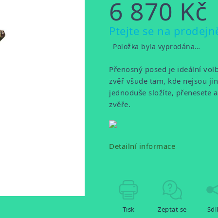
6 870 Kč
Měrná
Ptejte se na prodejn
cena:
Položka byla vyprodána…
Přenosný posed je ideální vol
zvěř všude tam, kde nejsou j
jednoduše složíte, přenesete
zvěře.
Detailní informace
Tisk
Zeptat se
Sdí