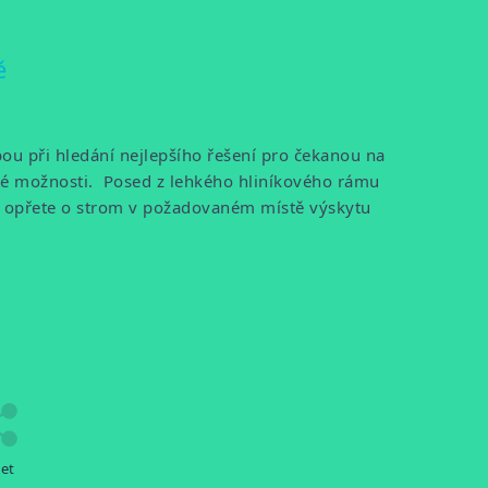
ě
bou při hledání nejlepšího řešení pro čekanou na
iné možnosti. Posed z lehkého hliníkového rámu
 a opřete o strom v požadovaném místě výskytu
let