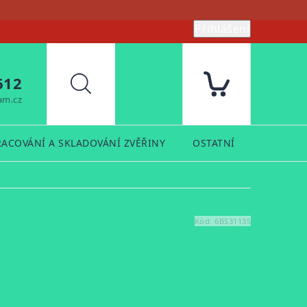
Přihlášení
612
Hledat
am.cz
RACOVÁNÍ A SKLADOVÁNÍ ZVĚŘINY
OSTATNÍ
PRODUK
Kód:
6BS31135