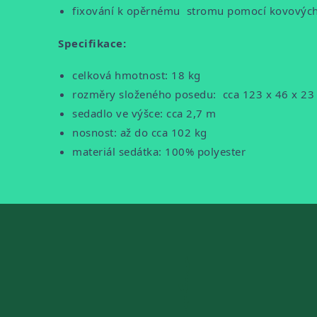
fixování k opěrnému stromu pomocí kovových
Specifikace:
celková hmotnost: 18 kg
rozměry složeného posedu: cca 123 x 46 x 23
sedadlo ve výšce: cca 2,7 m
nosnost: až do cca 102 kg
materiál sedátka: 100% polyester