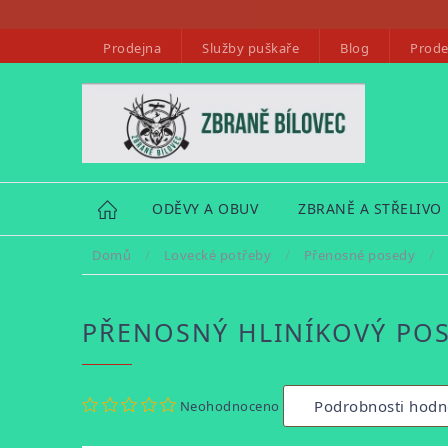
Přejít
na
Prodejna
Služby puškaře
Blog
Prode
obsah
HOME
ODĚVY A OBUV
ZBRANĚ A STŘELIVO
Domů
/
Lovecké potřeby
/
Přenosné posedy
/
PŘENOSNÝ HLINÍKOVÝ PO
Průměrné
Podrobnosti hodn
Neohodnoceno
hodnocení
produktu
je