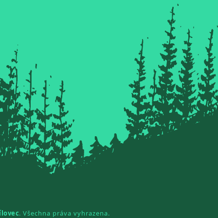
ílovec
. Všechna práva vyhrazena.