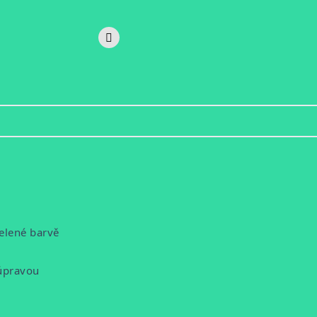
elené barvě
 úpravou