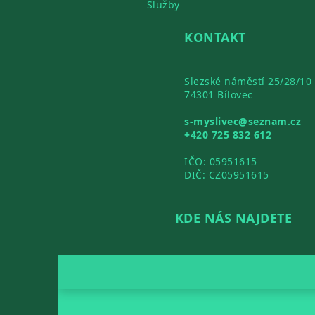
Služby
KONTAKT
Slezské náměstí 25/28/10
74301 Bílovec
s-myslivec@seznam.cz
+420 725 832 612
IČO: 05951615
DIČ: CZ05951615
KDE NÁS NAJDETE