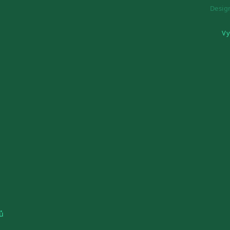
Desi
Vy
ů