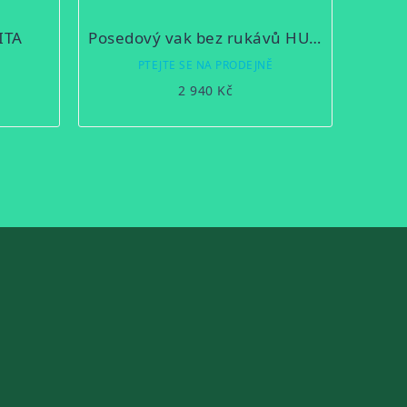
ITA
Posedový vak bez rukávů HUBERT
Ě
PTEJTE SE NA PRODEJNĚ
2 940 Kč