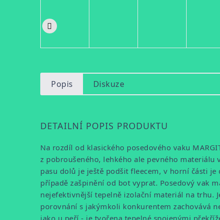
Popis
Diskuze
DETAILNÍ POPIS PRODUKTU
Na rozdíl od klasického posedového vaku MARGITA
z pobroušeného, lehkého ale pevného materiálu ve 
pasu dolů je ještě podšit fleecem, v horní části 
případě zašpinění od bot vyprat. Posedový vak má 
nejefektivnější tepelně izolační materiál na trhu. 
porovnání s jakýmkoli konkurentem zachovává nejdé
jako u peří - je tvořena tepelné spojenými překří