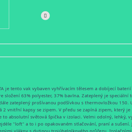
 je tento vak vybaven vyhřívacím tělesem a dobíjecí bateri
složení 63% polyester, 37% bavlna. Zateplený je speciální te
je dále zateplený prošívanou podšívkou s thermovložkou 150. U
2 vnitřní kapsy se zipem. V předu se zapíná zipem, který je př
Je to absolutní světová špička v izolaci. Velmi odolný, lehký, 
le "loft" a to i po opakovaném stlačování, praní a sušení. J
ženými vlákny s dutinou trojúhelníkového průřezu. Izolačními