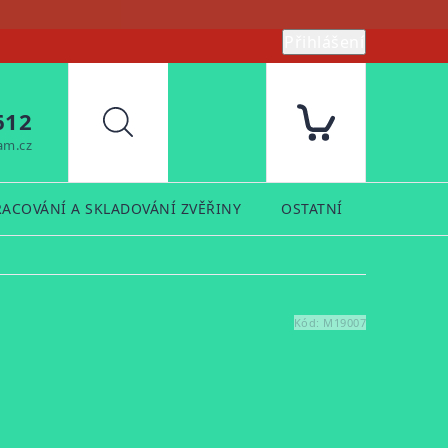
Přihlášení
612
Hledat
am.cz
RACOVÁNÍ A SKLADOVÁNÍ ZVĚŘINY
OSTATNÍ
PRODUK
Kód:
M19007