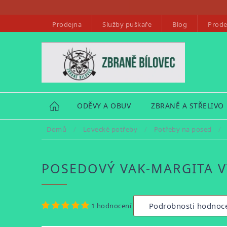
Přejít
na
Prodejna
Služby puškaře
Blog
Prode
obsah
HOME
ODĚVY A OBUV
ZBRANĚ A STŘELIVO
Domů
/
Lovecké potřeby
/
Potřeby na posed
/
POSEDOVÝ VAK-MARGITA 
Průměrné
Podrobnosti hodnoc
1 hodnocení
hodnocení
produktu
je