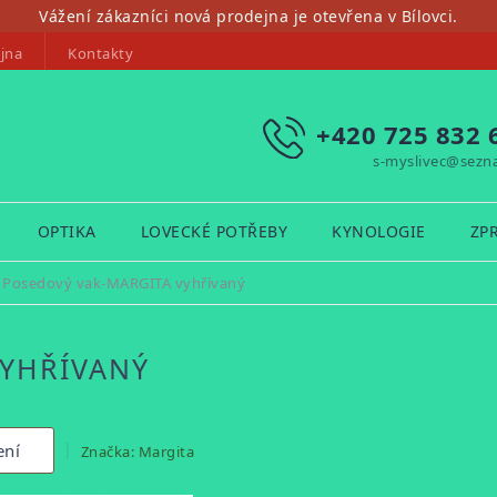
Vážení zákazníci nová prodejna je otevřena v Bílovci.
jna
Kontakty
+420 725 832 
s-myslivec@sezn
OPTIKA
LOVECKÉ POTŘEBY
KYNOLOGIE
ZP
Posedový vak-MARGITA vyhřívaný
VYHŘÍVANÝ
ení
Značka:
Margita