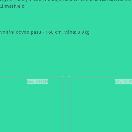
 vnitřní obvod pasu - 160 cm.
Váha: 3.9kg
Kód:
M19026
Kód:
M19