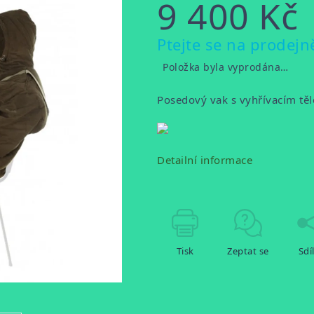
9 400 Kč
Měrná
Ptejte se na prodejn
cena:
Položka byla vyprodána…
Posedový vak s vyhřívacím tě
Detailní informace
Tisk
Zeptat se
Sdí