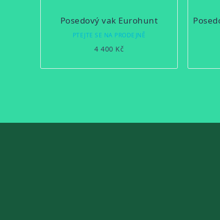
Posedový vak Eurohunt
PTEJTE SE NA PRODEJNĚ
4 400 Kč