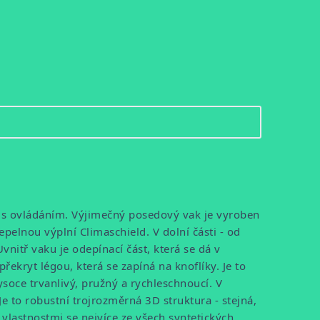
í s ovládáním. Výjimečný posedový vak je vyroben
pelnou výplní Climaschield. V dolní části - od
vnitř vaku je odepínací část, která se dá v
ekryt légou, která se zapíná na knoflíky. Je to
vysoce trvanlivý, pružný a rychleschnoucí. V
e to robustní trojrozměrná 3D struktura - stejná,
 vlastnostmi se nejvíce ze všech syntetických