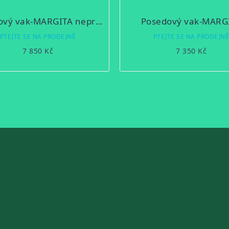
Posedový vak-MARGITA nepromokavý
Posedový vak-MARG
PTEJTE SE NA PRODEJNĚ
PTEJTE SE NA PRODEJN
7 850 Kč
7 350 Kč