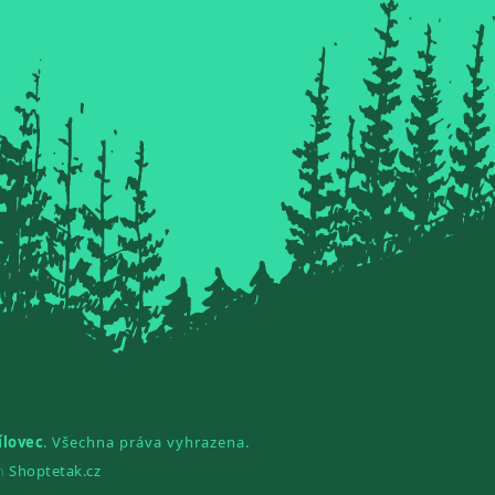
ílovec
. Všechna práva vyhrazena.
gn
Shoptetak.cz