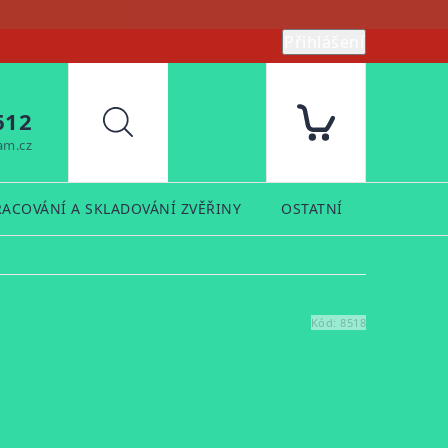
Přihlášení
612
Hledat
am.cz
RACOVÁNÍ A SKLADOVÁNÍ ZVĚŘINY
OSTATNÍ
PRODUK
Kód:
8518