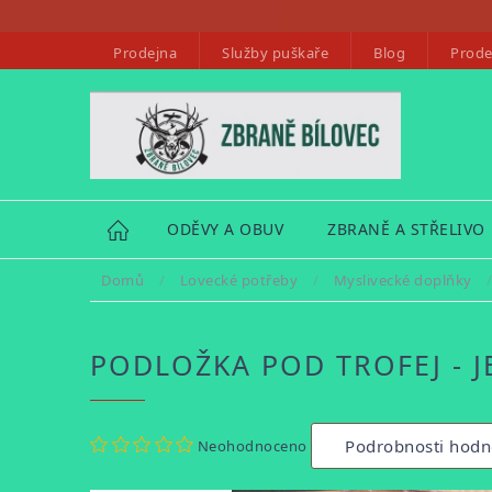
Přejít
na
Prodejna
Služby puškaře
Blog
Prode
obsah
HOME
ODĚVY A OBUV
ZBRANĚ A STŘELIVO
Domů
/
Lovecké potřeby
/
Myslivecké doplňky
PODLOŽKA POD TROFEJ - J
Průměrné
Podrobnosti hodn
Neohodnoceno
hodnocení
produktu
je