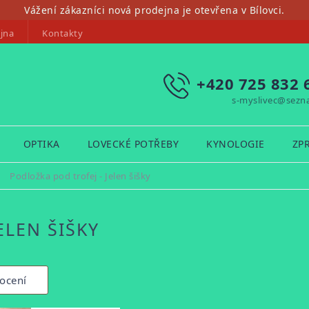
Vážení zákazníci nová prodejna je otevřena v Bílovci.
jna
Kontakty
+420 725 832 
s-myslivec@sezn
OPTIKA
LOVECKÉ POTŘEBY
KYNOLOGIE
ZP
/
Podložka pod trofej - Jelen šišky
ELEN ŠIŠKY
ocení