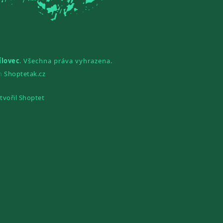
ílovec
. Všechna práva vyhrazena.
gn
Shoptetak.cz
tvořil Shoptet