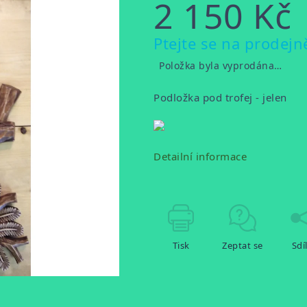
2 150 Kč
Měrná
Ptejte se na prodejn
cena:
Položka byla vyprodána…
Podložka pod trofej - jelen
Detailní informace
Tisk
Zeptat se
Sdí