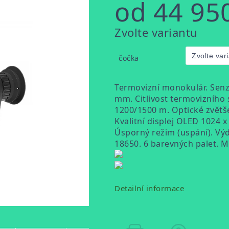
od
44 95
Měrná
Zvolte variantu
cena:
čočka
Termovizní monokulár. Senzo
mm. Citlivost termovizního
1200/1500 m. Optické zvětšen
Kvalitní displej OLED 1024 x
Úsporný režim (uspání). Výd
18650. 6 barevných palet. M
Detailní informace