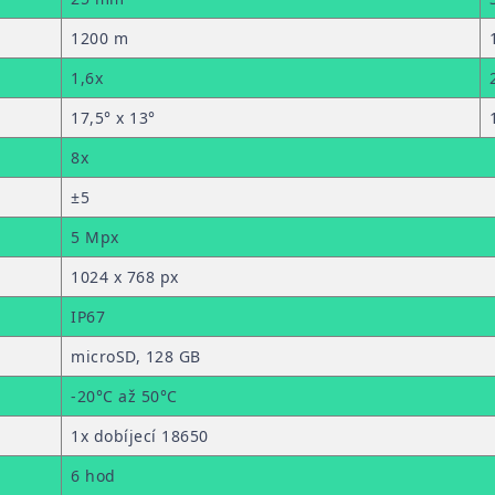
1200 m
1,6x
17,5° x 13°
8x
±5
5 Mpx
1024 x 768 px
IP67
microSD, 128 GB
-20°C až 50°C
1x dobíjecí 18650
6 hod