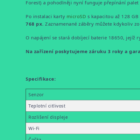
Forest) a pohodlněji nyní funguje přepínání palet
Po instalaci karty
microSD
s kapacitou až 128 GB 
768 px
. Zaznamenané záběry můžete kdykoliv zobr
O napájení se stará dobíjecí baterie 18650, její
Na zařízení poskytujeme záruku 3 roky a gara
Specifikace:
Senzor
Teplotní citlivost
Rozlišení displeje
Wi-Fi
Čočka