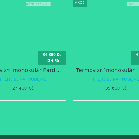
AKCE
Kód:
2375/800
Kód:
1
36 300 Kč
4
–24 %
Termovizní monokulár Pard TA32-19mm
PTEJTE SE NA PRODEJNĚ
PTEJTE SE NA PRODEJN
27 400 Kč
39 600 Kč