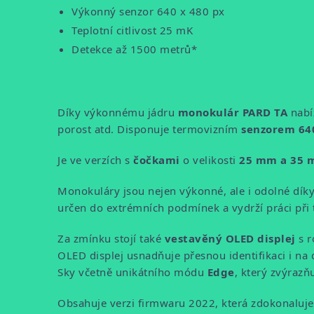
Výkonný senzor 640 x 480 px
Teplotní citlivost 25 mK
Detekce až 1500 metrů*
Díky výkonnému jádru
monokulár PARD TA
nabí
porost atd. Disponuje termovizním
senzorem 640
Je ve verzích s
čočkami
o velikosti
25 mm a 35
Monokuláry jsou nejen výkonné, ale i odolné dík
určen do extrémních podmínek a vydrží práci při 
Za zmínku stojí také
vestavěný OLED displej
s r
OLED displej usnadňuje přesnou identifikaci i na 
Sky včetně unikátního módu
Edge
, který zvýrazň
Obsahuje verzi firmwaru 2022, která zdokonaluje o