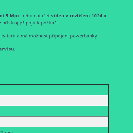
ení 5 Mpx
nebo natáčet
videa v rozlišení 1024 x
ístroj připojit k počítači.
ří baterii a má možnost připojení powerbanky.
ervisu.
35 mm