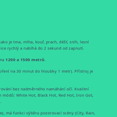
ko je tma, mlha, kouř, prach, déšť, sníh, lesní
velice rychlý a nabíhá do 2 sekund od zapnutí.
 na
1200 a 1500 metrů
.
ření na 30 minut do hloubky 1 metr). Přístroj je
rování bez nadměrného namáhání očí. Kvalitní
h módů: White Hot, Black Hot, Red Hot, Iron Got,
.
e), má funkci výběru pozorovací scény (City, Rain,