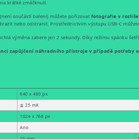
 na krátké zmáčknutí.
(není součástí balení) můžete pořizovat
fotografie v rozliš
azit nebo odstranit. Prostřednictvím výstupu USB-C můžete př
ž rychlá výměna zabere jen 2 sekundy. Díky režimu spánku šet
nci zapůjčení náhradního přístroje v případě potřeby s
640 x 480 px
≦ 25 mK
1024 x 768 px
Ano
25 mm