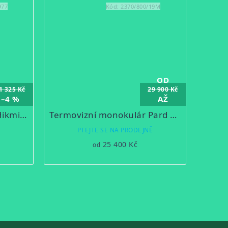
977
Kód:
2370/800/19M
OD
1 325 Kč
29 900 Kč
–4 %
AŽ
–32 %
Termovizní monokulár Hikmicro Falcon FH25
Termovizní monokulár Pard TA32 LRF
Ě
PTEJTE SE NA PRODEJNĚ
25 400 Kč
od