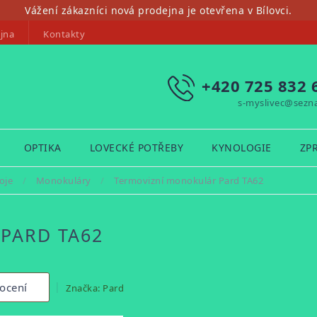
Vážení zákazníci nová prodejna je otevřena v Bílovci.
jna
Kontakty
+420 725 832 
s-myslivec@sezn
OPTIKA
LOVECKÉ POTŘEBY
KYNOLOGIE
ZP
oje
/
Monokuláry
/
Termovizní monokulár Pard TA62
PARD TA62
ocení
Značka:
Pard