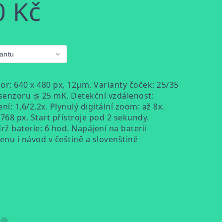
0 Kč
r: 640 x 480 px, 12
μm. Varianty čoček: 25/35
 senzoru
≦ 25 mK. Detekční vzdálenost:
í: 1,6/2,2x. Plynulý digitální zoom: až 8x.
 768 px. Start přístroje pod 2 sekundy.
rž baterie: 6 hod. Napájení na baterii
enu i návod v češtině a slovenštině