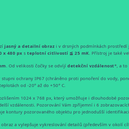
zí
jasný a detailní obraz
i v drsných podmínkách prostředí ja
 x 480 px
s
teplotní citlivostí
≦ 25 mK
. Přístroj je také 
 mm
. Od velikosti čočky se odvíjí
detekční vzdálenost
*, a to
y stupni ochrany
IP67 (chráněno proti ponoření do vody, pono
teplotách od -20° až do +50° C.
ozlišením 1024 x 768 px, který umožňuje i dlouhodobé pozo
delší vzdálenosti. Pozorování Vám zpříjemní i 6 zobrazovacíc
uje kontury pozorovaného objektu pro jednodušší identifikaci
braz a vylepšuje vykreslování detailů (především v okolí cíl