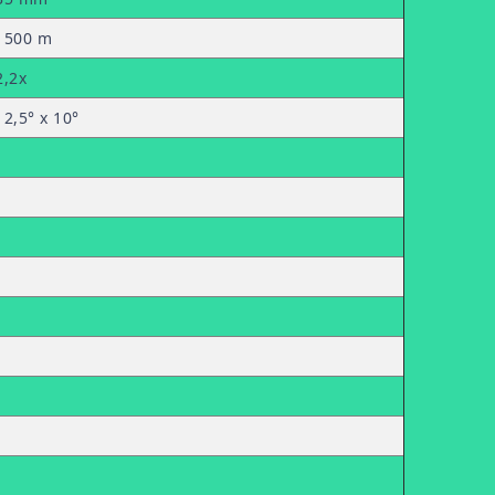
1500 m
2,2x
12,5° x 10°