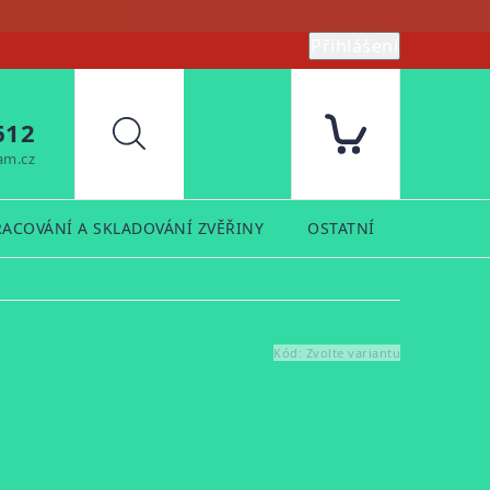
Přihlášení
612
Hledat
am.cz
RACOVÁNÍ A SKLADOVÁNÍ ZVĚŘINY
OSTATNÍ
PRODUK
Kód:
Zvolte variantu