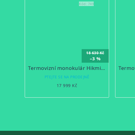
Kód:
749
18 630 Kč
–3 %
Termovizní monokulár Hikmicro Lynx Pro LE15
PTEJTE SE NA PRODEJNĚ
17 999 Kč