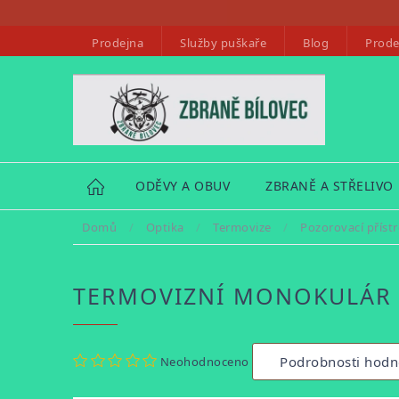
Přejít
na
Prodejna
Služby puškaře
Blog
Prode
obsah
HOME
ODĚVY A OBUV
ZBRANĚ A STŘELIVO
Domů
/
Optika
/
Termovize
/
Pozorovací přístr
TERMOVIZNÍ MONOKULÁR 
Průměrné
Podrobnosti hodn
Neohodnoceno
hodnocení
produktu
je