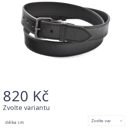
820 Kč
Měrná
Zvolte variantu
cena:
délka cm