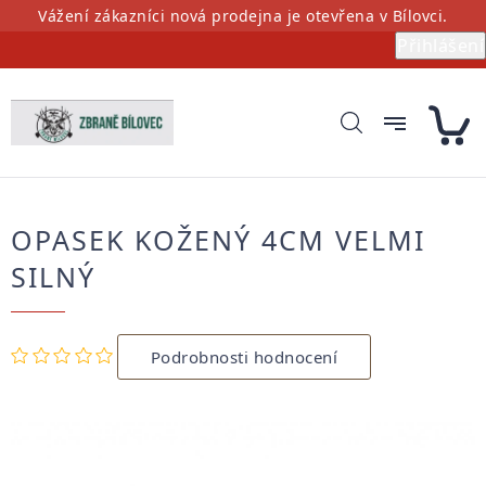
Přejít
Vážení zákazníci nová prodejna je otevřena v Bílovci.
na
Přihlášení
obsah
OPASEK KOŽENÝ 4CM VELMI
SILNÝ
Průměrné
Podrobnosti hodnocení
hodnocení
produktu
je
0,0
z
5
hvězdiček.