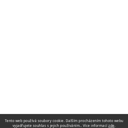
Tento web používá soubory cookie. Dalším procházením tohoto webu
vyjadřujete souhlas s jejich používáním.. Více informací
zde
.