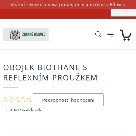
Přejít
Vážení zákazníci nová prodejna je otevřena v Bílovci.
na
Přihlášení
obsah
OBOJEK BIOTHANE S
REFLEXNÍM PROUŽKEM
Průměrné
Podrobnosti hodnocení
hodnocení
produktu
Značka:
Zubíček
je
0,0
z
5
hvězdiček.