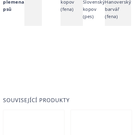
plemena
kopov
Slovenský
Hanoverský
psů
(fena)
kopov
barvář
(pes)
(fena)
SOUVISEJÍCÍ PRODUKTY