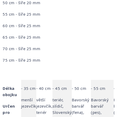
50 cm - šíře 20 mm
55 cm - šíře 25 mm
60 cm - šíře 25 mm
65 cm - šíře 25 mm
70 cm - šíře 25 mm
75 cm - šíře 25 mm
Délka
- 35 cm
- 40 cm
- 45 cm
- 50 cm
- 55 cm
-
obojku
menší
větší
teriér,
Bavorský
Bavorský
H
Určen
jezevčík
jezevčík,
slídič,
barvář
barvář
b
pro
teriér
Slovenský
(fena),
(pes),
(