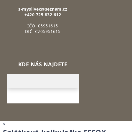
s-myslivec@seznam.cz
+420 725 832 612
IČO: 05951615
DIČ: CZ05951615
KDE NÁS NAJDETE
×