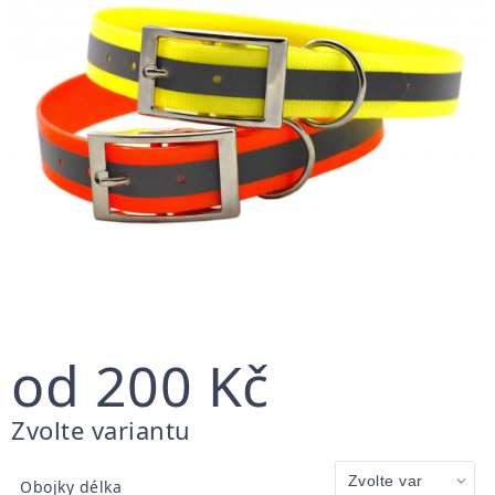
od
200 Kč
Měrná
Zvolte variantu
cena:
Obojky délka