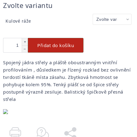
Měrná
Zvolte variantu
cena:
Kulové ráže
+
Přidat do košíku
−
Spojený jádra střely a pláště oboustranným vnitřní
profilováním , důsledkem je řízený rozklad bez ovlivnění
tvrdostí tkáně místa zásahu. Zbytková hmotnost se
pohybuje kolem 95%. Tenký plášť se od špice střely
postupně výrazně zesiluje. Balistický špičkově přesná
střela