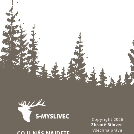
Zápatí
Copyright 2026
Zbraně Bílovec
.
Všechna práva
CO U NÁS NAJDETE