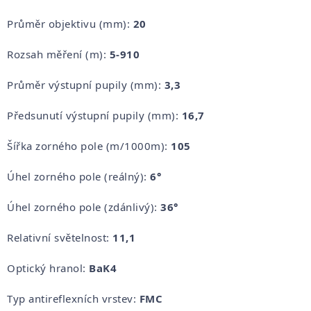
Průměr objektivu (mm):
20
Rozsah měření (m):
5-910
Průměr výstupní pupily (mm):
3,3
Předsunutí výstupní pupily (mm):
16,7
Šířka zorného pole (m/1000m):
105
Úhel zorného pole (reálný):
6°
Úhel zorného pole (zdánlivý):
36°
Relativní světelnost:
11,1
Optický hranol:
BaK4
Typ antireflexních vrstev:
FMC