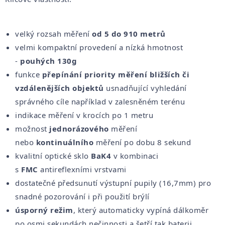
velký rozsah měření
od 5 do 910 metrů
velmi kompaktní provedení a nízká hmotnost
-
pouhých 130g
funkce
přepínání priority měření bližších či
vzdálenějších objektů
usnadňující vyhledání
správného cíle například v zalesněném terénu
indikace měření v krocích po 1 metru
možnost
jednorázového
měření
nebo
kontinuálního
měření po dobu 8 sekund
kvalitní optické sklo
BaK4
v kombinaci
s
FMC
antireflexními vrstvami
dostatečné předsunutí výstupní pupily (16,7mm) pro
snadné pozorování i při použití brýlí
úsporný režim
, který automaticky vypíná dálkoměr
po osmi sekundách nečinnosti a šetří tak baterii