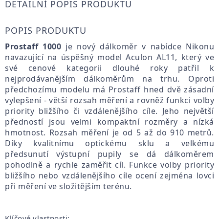
DETAILNÍ POPIS PRODUKTU
POPIS PRODUKTU
Prostaff 1000
je nový dálkoměr v nabídce Nikonu
navazující na úspěšný model Aculon AL11, který ve
své cenové kategorii dlouhé roky patřil k
nejprodávanějším dálkoměrům na trhu. Oproti
předchozímu modelu má Prostaff hned dvě zásadní
vylepšení - větší rozsah měření a rovněž funkci volby
priority bližšího či vzdálenějšího cíle. Jeho největší
předností jsou velmi kompaktní rozměry a nízká
hmotnost. Rozsah měření je od 5 až do 910 metrů.
Díky kvalitnímu optickému sklu a velkému
předsunutí výstupní pupily se dá dálkoměrem
pohodlně a rychle zaměřit cíl. Funkce volby priority
bližšího nebo vzdálenějšího cíle ocení zejména lovci
při měření ve složitějším terénu.
Klíčové vlastnosti: