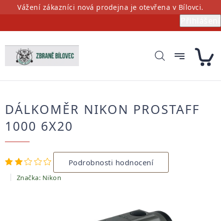
Přejít
Vážení zákazníci nová prodejna je otevřena v Bílovci.
na
Přihlášení
obsah
DÁLKOMĚR NIKON PROSTAFF
1000 6X20
Průměrné
Podrobnosti hodnocení
hodnocení
produktu
Značka:
Nikon
je
2,0
z
5
hvězdiček.