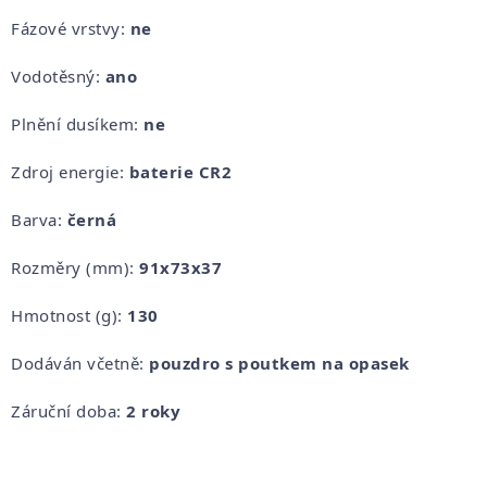
Fázové vrstvy:
ne
Vodotěsný:
ano
Plnění dusíkem:
ne
Zdroj energie:
baterie CR2
Barva:
černá
Rozměry (mm):
91x73x37
Hmotnost (g):
130
Dodáván včetně:
pouzdro s poutkem na opasek
Záruční doba:
2 roky