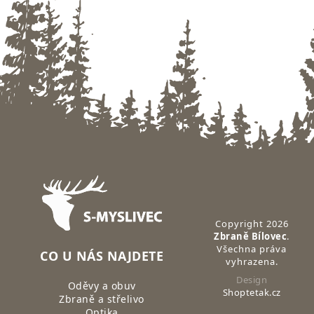
Zápatí
Copyright 2026
Zbraně Bílovec
.
Všechna práva
CO U NÁS NAJDETE
vyhrazena.
Design
Oděvy a obuv
Shoptetak.cz
Zbraně a střelivo
Optika