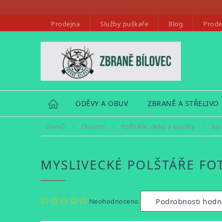
Přejít
na
Prodejna
Služby puškaře
Blog
Prode
obsah
HOME
ODĚVY A OBUV
ZBRANĚ A STŘELIVO
Domů
/
Ostatní
/
Polštáře, deky a osušky
/
Mys
MYSLIVECKÉ POLŠTÁŘE FO
Průměrné
Podrobnosti hodn
Neohodnoceno
hodnocení
produktu
je