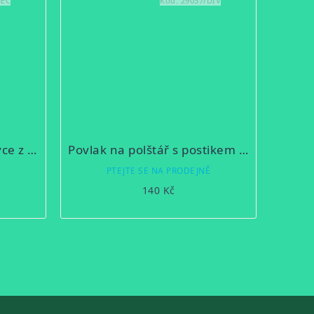
NEC
Kód:
29037/DIV
Deka "Kanec" pro myslivce z mikroflanelu SLEEP WELL® - 150x200cm
Povlak na polštář s postikem 40x40
Ě
PTEJTE SE NA PRODEJNĚ
140 Kč