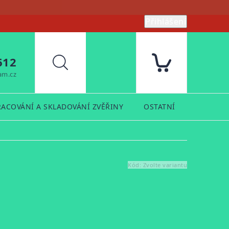
Přihlášení
612
Hledat
am.cz
RACOVÁNÍ A SKLADOVÁNÍ ZVĚŘINY
OSTATNÍ
PRODUK
Kód:
Zvolte variantu