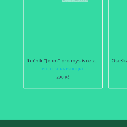
Kód:
8596-JELEN
Ručník "Jelen" pro myslivce z mikrobavlny SLEEP WELL® - 50x100 cm
PTEJTE SE NA PRODEJNĚ
290 Kč