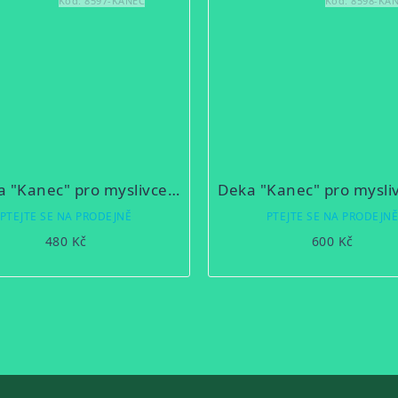
Kód:
8597-KANEC
Kód:
8598-KA
Osuška "Kanec" pro myslivce z mikrobavlny SLEEP WELL® - 70x140 cm
PTEJTE SE NA PRODEJNĚ
PTEJTE SE NA PRODEJN
480 Kč
600 Kč