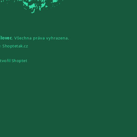
ílovec
. Všechna práva vyhrazena.
gn
Shoptetak.cz
tvořil Shoptet