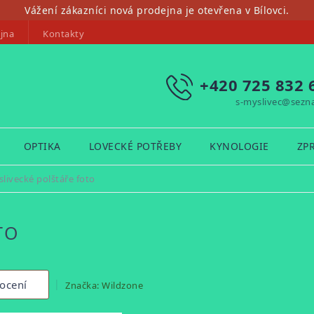
Vážení zákazníci nová prodejna je otevřena v Bílovci.
jna
Kontakty
+420 725 832 
s-myslivec@sezn
OPTIKA
LOVECKÉ POTŘEBY
KYNOLOGIE
ZP
livecké polštáře foto
TO
ocení
Značka:
Wildzone