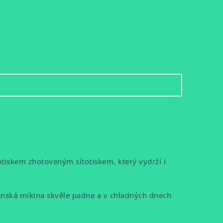
otiskem zhotoveným sítotiskem, který vydrží i
pánská mikina skvěle padne a v chladných dnech