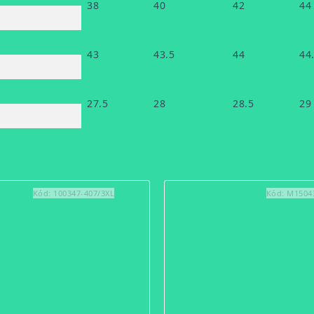
38
40
42
44
43
43.5
44
44
27.5
28
28.5
29
Kód:
100347-407/3XL
Kód:
M1504