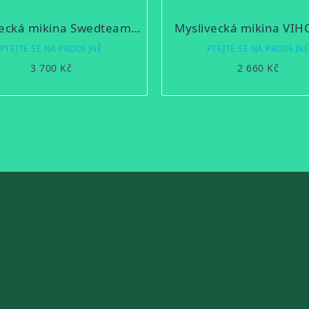
Myslivecká mikina Swedteam Ultra Pile
Myslivecká mikina VI
PTEJTE SE NA PRODEJNĚ
PTEJTE SE NA PRODEJN
3 700 Kč
2 660 Kč