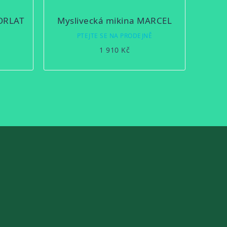
HORLAT
Myslivecká mikina MARCEL
Ě
PTEJTE SE NA PRODEJNĚ
1 910 Kč