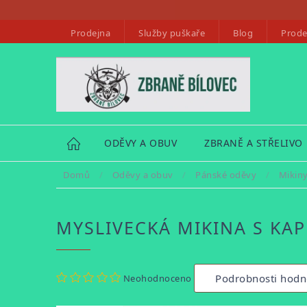
Přejít
na
Prodejna
Služby puškaře
Blog
Prode
obsah
HOME
ODĚVY A OBUV
ZBRANĚ A STŘELIVO
Domů
/
Oděvy a obuv
/
Pánské oděvy
/
Mikin
MYSLIVECKÁ MIKINA S KAP
Průměrné
Podrobnosti hodn
Neohodnoceno
hodnocení
produktu
je