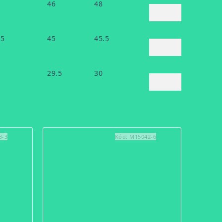
46
48
.5
45
45.5
29.5
30
3-3
Kód:
M15042-6