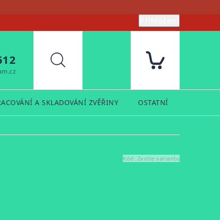
Přihlášení
612
Hledat
am.cz
RACOVÁNÍ A SKLADOVÁNÍ ZVĚŘINY
OSTATNÍ
PRODUK
Kód:
Zvolte variantu