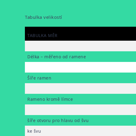
Tabulka velikostí
TABULKA MĚR
Délka – měřeno od ramene
Šíře ramen
Rameno kromě límce
šíře otvoru pro hlavu od švu
ke švu