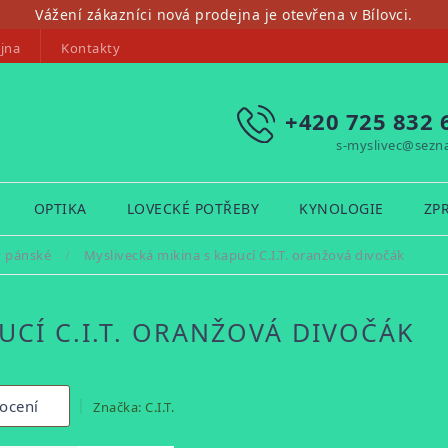
Vážení zákazníci nová prodejna je otevřena v Bílovci.
jna
Kontakty
+420 725 832 
s-myslivec@sezn
OPTIKA
LOVECKÉ POTŘEBY
KYNOLOGIE
ZP
y pánské
/
Myslivecká mikina s kapucí C.I.T. oranžová divočák
UCÍ C.I.T. ORANŽOVÁ DIVOČÁK
ocení
Značka:
C.I.T.