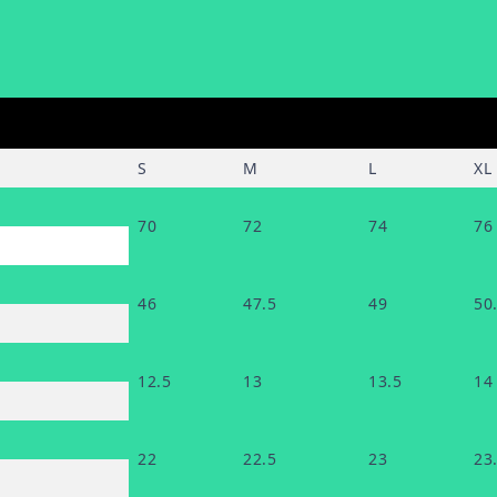
S
M
L
XL
70
72
74
76
46
47.5
49
50
12.5
13
13.5
14
22
22.5
23
23