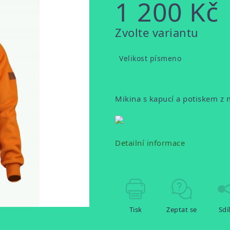
1 200 Kč
Měrná
Zvolte variantu
cena:
Velikost písmeno
Mikina s kapucí a potiskem z 
Detailní informace
Tisk
Zeptat se
Sdí