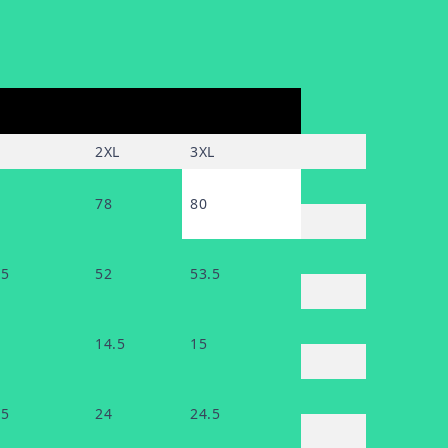
2XL
3XL
78
80
.5
52
53.5
14.5
15
.5
24
24.5