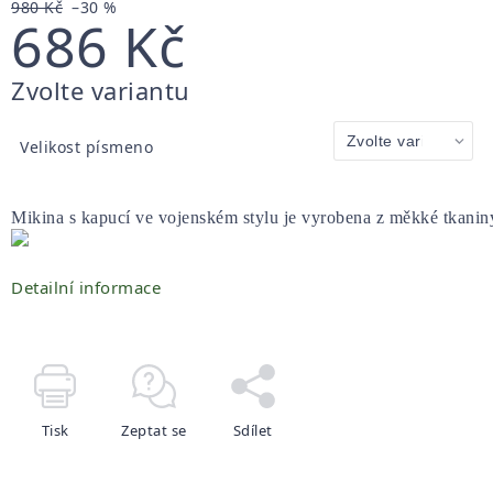
980 Kč
–30 %
686 Kč
Měrná
Zvolte variantu
cena:
Velikost písmeno
Mikina s kapucí ve vojenském stylu je vyrobena z měkké tkaniny
Detailní informace
Tisk
Zeptat se
Sdílet