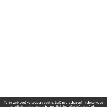
Tento web používá soubory cookie. Dalším procházením tohoto webu
vyjadřujete souhlas s jejich používáním.. Více informací
zde
.