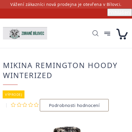
Přejít
Vážení zákazníci nová prodejna je otevřena v Bílovci.
na
Přihlášení
obsah
MIKINA REMINGTON HOODY
WINTERIZED
VÝPRODEJ
Průměrné
Podrobnosti hodnocení
hodnocení
produktu
je
0,0
z