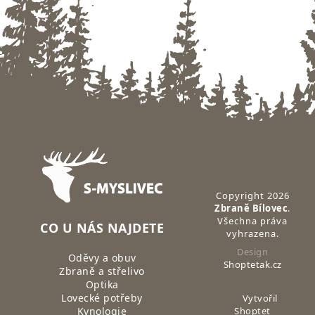
Zápatí
Copyright 2026
Zbraně Bílovec
.
Všechna práva
CO U NÁS NAJDETE
vyhrazena.
Design
Oděvy a obuv
Shoptetak.cz
Zbraně a střelivo
Optika
Lovecké potřeby
Vytvořil
Kynologie
Shoptet