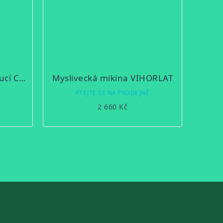
Myslivecká mikina s kapucí C.I.T. oranžová divočák
Myslivecká mikina VIHORLAT
Ě
PTEJTE SE NA PRODEJNĚ
2 660 Kč