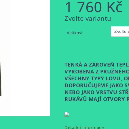
1 760 Kč
Měrná
Zvolte variantu
cena:
Velikost
TENKÁ A ZÁROVEŇ TEPL
VYROBENA Z PRUŽNÉHO
VŠECHNY TYPY LOVU, O
DOPORUČUJEME JAKO S
NEBO JAKO VRSTVU STŘ
RUKÁVŮ MAJÍ OTVORY P
Detailní informace