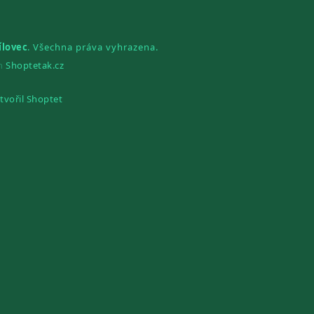
ílovec
. Všechna práva vyhrazena.
gn
Shoptetak.cz
tvořil Shoptet