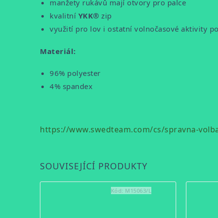
manžety rukávů mají otvory pro palce
kvalitní
YKK®
zip
využití pro lov i ostatní volnočasové aktivity p
Materiál:
96% polyester
4% spandex
https://www.swedteam.com/cs/spravna-volba-
SOUVISEJÍCÍ PRODUKTY
Kód:
M15063/L