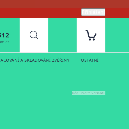
Přihlášení
612
Hledat
am.cz
RACOVÁNÍ A SKLADOVÁNÍ ZVĚŘINY
OSTATNÍ
PRODUK
Kód:
Zvolte variantu