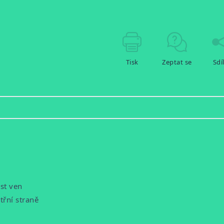
Tisk
Zeptat se
Sdí
ost ven
řní straně