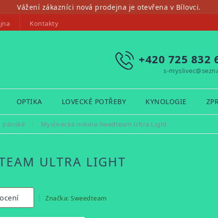
Vážení zákazníci nová prodejna je otevřena v Bílovci.
jna
Kontakty
+420 725 832 
s-myslivec@sezn
OPTIKA
LOVECKÉ POTŘEBY
KYNOLOGIE
ZP
y pánské
/
Myslivecká mikina Swedteam Ultra Light
TEAM ULTRA LIGHT
ocení
Značka:
Sweedteam