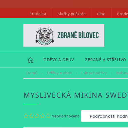
Přejít
na
Prodejna
Služby puškaře
Blog
Prode
obsah
HOME
ODĚVY A OBUV
ZBRANĚ A STŘELIVO
Domů
/
Oděvy a obuv
/
Pánské oděvy
/
Mikin
MYSLIVECKÁ MIKINA SWED
Průměrné
Podrobnosti hodn
Neohodnoceno
hodnocení
produktu
je