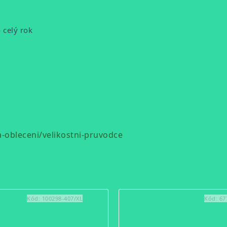
o celý rok
obleceni/velikostni-pruvodce
Kód:
100298-407/XL
Kód:
67