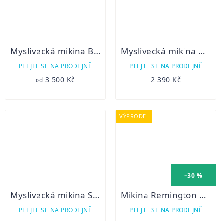
Myslivecká mikina Blaser Ulf
Myslivecká mikina WINDSOR zelená
PTEJTE SE NA PRODEJNĚ
PTEJTE SE NA PRODEJNĚ
3 500 Kč
2 390 Kč
od
VÝPRODEJ
–30 %
Myslivecká mikina Swedteam Lynx
Mikina Remington Hoody Winterized
PTEJTE SE NA PRODEJNĚ
PTEJTE SE NA PRODEJNĚ