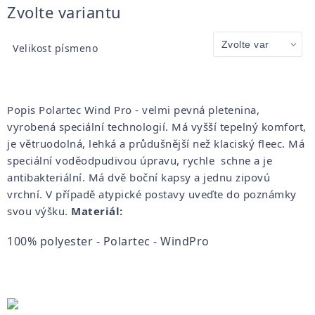
Měrná
Zvolte variantu
cena:
Velikost písmeno
Popis Polartec Wind Pro - velmi pevná pletenina,
vyrobená speciální technologií. Má vyšší tepelný komfort,
je větruodolná, lehká a průdušnější než klaciský fleec. Má
speciální voděodpudivou úpravu, rychle schne a je
antibakteriální. Má dvě boční kapsy a jednu zipovú
vrchní. V případě atypické postavy uveďte do poznámky
svou výšku.
Materiál:
100% polyester - Polartec - WindPro