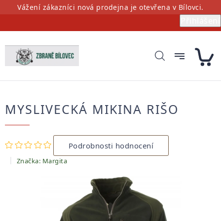
Přejít
Vážení zákazníci nová prodejna je otevřena v Bílovci.
na
Přihlášení
obsah
MYSLIVECKÁ MIKINA RIŠO
Průměrné
Podrobnosti hodnocení
hodnocení
produktu
Značka:
Margita
je
0,0
z
5
hvězdiček.