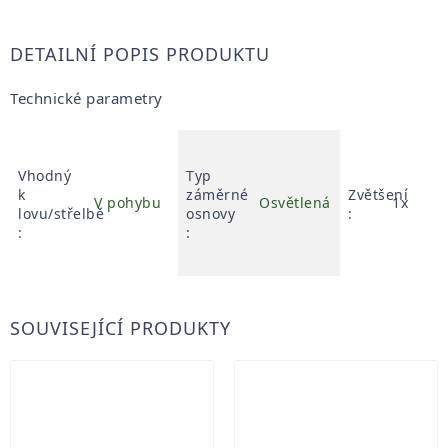
DETAILNÍ POPIS PRODUKTU
Technické parametry
Vhodný
Typ
k
záměrné
Zvětšení
V pohybu
Osvětlená
1x
lovu/střelbě
osnovy
:
:
:
SOUVISEJÍCÍ PRODUKTY