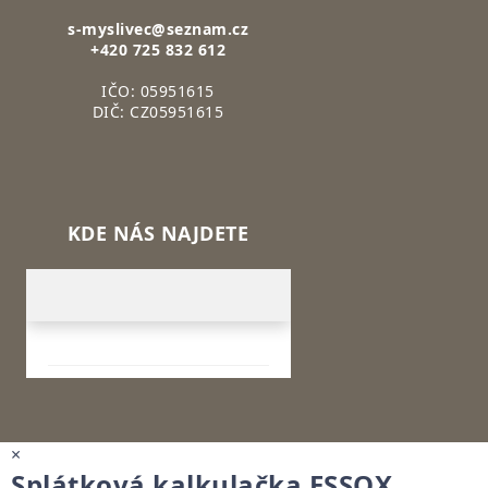
s-myslivec@seznam.cz
+420 725 832 612
IČO: 05951615
DIČ: CZ05951615
KDE NÁS NAJDETE
×
Splátková kalkulačka ESSOX