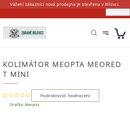
Přejít
Vážení zákazníci nová prodejna je otevřena v Bílovci.
na
Přihlášení
obsah
KOLIMÁTOR MEOPTA MEORED
T MINI
Průměrné
Podrobnosti hodnocení
hodnocení
produktu
Značka:
Meopta
je
0,0
z
5
hvězdiček.