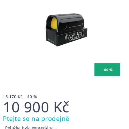
–40 %
18 170 Kč
–40 %
10 900 Kč
Měrná
Ptejte se na prodejně
cena:
Položka byla vyprodána…