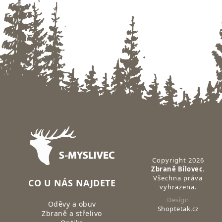
Zápatí
Copyright 2026
Zbraně Bílovec
.
Všechna práva
CO U NÁS NAJDETE
vyhrazena.
Design
Oděvy a obuv
Shoptetak.cz
Zbraně a střelivo