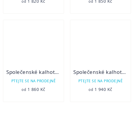
1 820 Kč
1 850 Kč
od
od
Společenské kalhoty ČMMJ
Společenské kalhoty Alexej antracit
PTEJTE SE NA PRODEJNĚ
PTEJTE SE NA PRODEJNĚ
1 860 Kč
1 940 Kč
od
od
OVLÁDACÍ
PRVKY