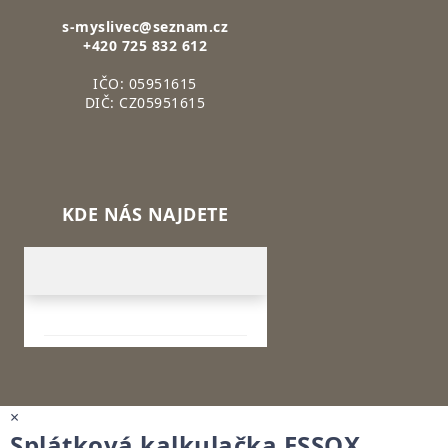
s-myslivec@seznam.cz
+420 725 832 612
IČO: 05951615
DIČ: CZ05951615
KDE NÁS NAJDETE
×
Splátková kalkulačka ESSOX