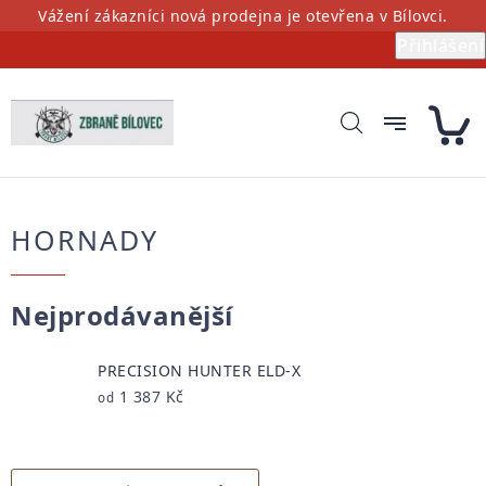
Přejít
Vážení zákazníci nová prodejna je otevřena v Bílovci.
na
Přihlášení
obsah
HORNADY
Nejprodávanější
PRECISION HUNTER ELD-X
1 387 Kč
od