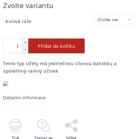
Měrná
Zvolte variantu
cena:
Kulové ráže
+
Přidat do košíku
−
Tento typ střely má jedinečnou cílovou balistiku a
spolehlivý ranivý účinek
Detailní informace
Tisk
Zeptat se
Sdílet