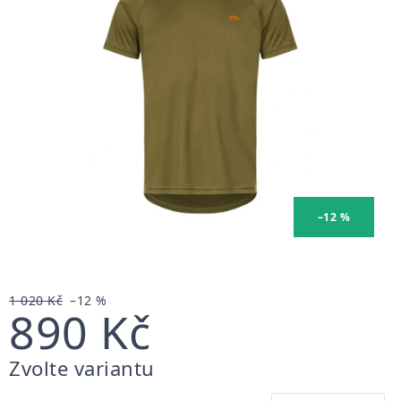
–12 %
1 020 Kč
–12 %
890 Kč
Měrná
Zvolte variantu
cena: