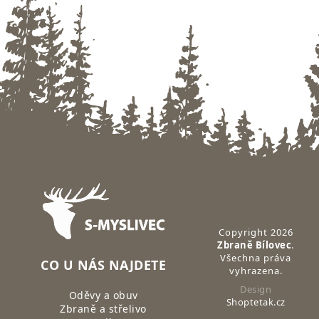
Zápatí
Copyright 2026
Zbraně Bílovec
.
Všechna práva
CO U NÁS NAJDETE
vyhrazena.
Design
Oděvy a obuv
Shoptetak.cz
Zbraně a střelivo