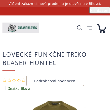
Přejít
Vážení zákazníci nová prodejna je otevřena v Bílovci.
na
Přihlášení
obsah
LOVECKÉ FUNKČNÍ TRIKO
BLASER HUNTEC
Průměrné
Podrobnosti hodnocení
hodnocení
produktu
Značka:
Blaser
je
0,0
z
5
hvězdiček.