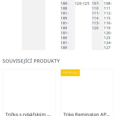
180-
120-125
107-
108-
188
110
111
181-
111-
112-
189
114
115
181-
115-
116-
189
120
119
181-
120-
189
123
181-
124-
189
127
SOUVISEJÍCÍ PRODUKTY
VÝPRODEJ
Tričko s rybářským motivem - KAPR OBECNÝ
Triko Remington APG Hunting Camo