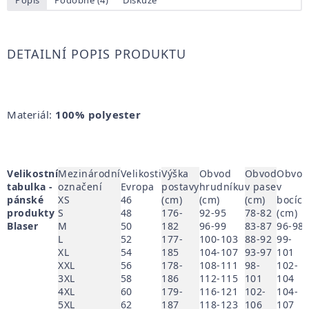
DETAILNÍ POPIS PRODUKTU
Materiál:
100% polyester
Velikostní
Mezinárodní
Velikosti
Výška
Obvod
Obvod
Obvod
tabulka -
označení
Evropa
postavy
hrudníku
v pase
v
pánské
XS
46
(cm)
(cm)
(cm)
bocích
produkty
S
48
176-
92-95
78-82
(cm)
Blaser
M
50
182
96-99
83-87
96-98
L
52
177-
100-103
88-92
99-
XL
54
185
104-107
93-97
101
XXL
56
178-
108-111
98-
102-
3XL
58
186
112-115
101
104
4XL
60
179-
116-121
102-
104-
5XL
62
187
118-123
106
107