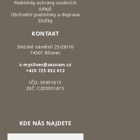
Podmínky ochrany osobních
údajů
Obchodní podmínky a doprava
Služby
KONTAKT
Slezské náměstí 25/28/10
74301 Bílovec
s-myslivec@seznam.cz
+420 725 832 612
IČO: 05951615
DIČ: CZ05951615
KDE NÁS NAJDETE