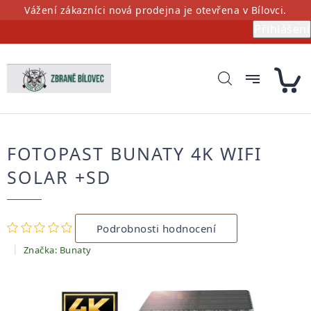
Přejít
Vážení zákazníci nová prodejna je otevřena v Bílovci.
na
Přihlášení
obsah
FOTOPAST BUNATY 4K WIFI
SOLAR +SD
Průměrné
Podrobnosti hodnocení
hodnocení
produktu
Značka:
Bunaty
je
0,0
z
5
hvězdiček.