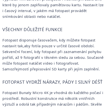
které by jenom zaplňovaly paměťovou kartu. Nastavit lze
i časový interval, v jakém má fotopast provádět
snímkování oblasti nebo natáčet.
VŠECHNY DŮLEŽITÉ FUNKCE
Fotopast disponuje časovačem, kdy můžete fotopast
nastavit tak,aby fotila pouze v určité časové období.
Sekvenční focení, kdy fotopast při zaznamenání pohybu
pořídí, až 9 fotografií v těsném sledu za sebou. Současně
může fotopast natáčet video i fotografovat.
Samozřejmostí přepisování SD karty při jejím zaplnění.
FOTOPAST VYDRŽÍ NÁRAZY, PÁDY I SILNÝ DÉŠŤ
Fotopast Bunaty Micro 4K je vhodná do každého počasí i
prostředí. Robustní konstrukce má několik vnitřních
výztuží a odolá tak případným nárazům i pádům. Skvěle