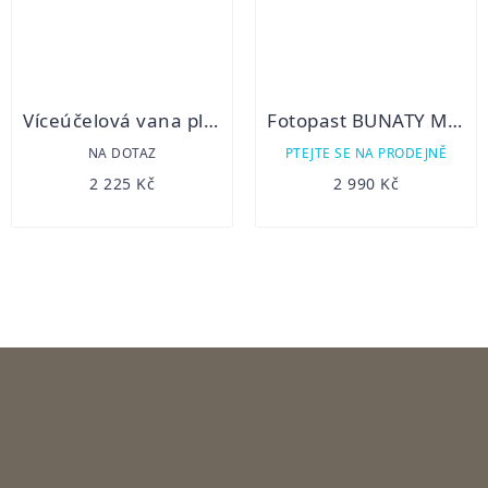
Víceúčelová vana plastová -Parforce
Fotopast BUNATY Mini full HD
NA DOTAZ
PTEJTE SE NA PRODEJNĚ
2 225 Kč
2 990 Kč