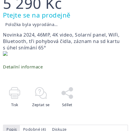
5 290 Kč
Měrná
Ptejte se na prodejně
cena:
Položka byla vyprodána…
Novinka 2024, 46MP, 4K video, Solarní panel, WiFi,
Bluetooth, tři pohybová čidla, záznam na sd kartu
s úhel snímání 65°
Detailní informace
Tisk
Zeptat se
Sdílet
Popis
Podobné (4)
Diskuze