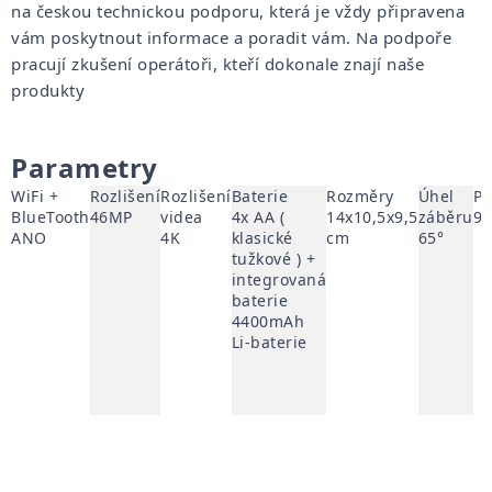
na českou technickou podporu, která je vždy připravena
vám poskytnout informace a poradit vám. Na podpoře
pracují zkušení operátoři, kteří dokonale znají naše
produkty
Parametry
WiFi +
Rozlišení
Rozlišení
Baterie
Rozměry
Úhel
Př
BlueTooth
46MP
videa
4x AA (
14x10,5x9,5
záběru
9
ANO
4K
klasické
cm
65°
tužkové ) +
integrovaná
baterie
4400mAh
Li-baterie