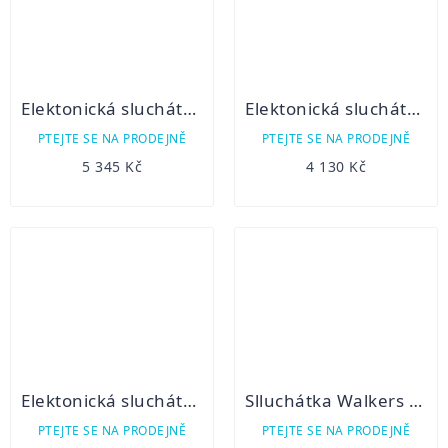
Elektonická sluchátka Peltor 3M Sport Tac GN
Elektonická sluchátka Caldwell E-Max Shadow -špunty
PTEJTE SE NA PRODEJNĚ
PTEJTE SE NA PRODEJNĚ
5 345 Kč
4 130 Kč
Elektonická sluchátka Caldwell E-Max stereo Low profile
Slluchátka Walkers Razor Slim pasive
PTEJTE SE NA PRODEJNĚ
PTEJTE SE NA PRODEJNĚ