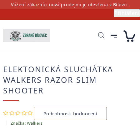
Přejít
Vážení zákazníci nová prodejna je otevřena v Bílovci.
na
Přihlášení
obsah
ELEKTONICKÁ SLUCHÁTKA
WALKERS RAZOR SLIM
SHOOTER
Průměrné
Podrobnosti hodnocení
hodnocení
produktu
Značka:
Walkers
je
0,0
z