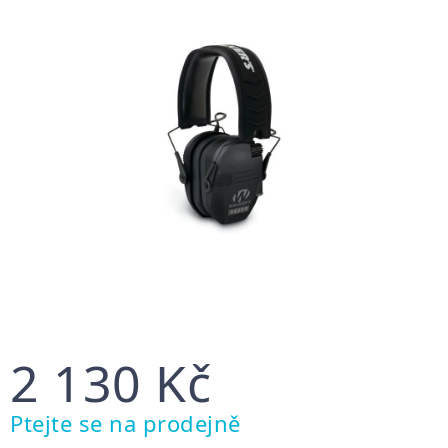
5
hvězdiček.
2 130 Kč
Měrná
Ptejte se na prodejně
cena: