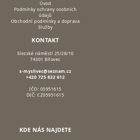
Úvod
Podmínky ochrany osobních
údajů
Obchodní podmínky a doprava
Služby
KONTAKT
Slezské náměstí 25/28/10
74301 Bílovec
s-myslivec@seznam.cz
+420 725 832 612
IČO: 05951615
DIČ: CZ05951615
KDE NÁS NAJDETE