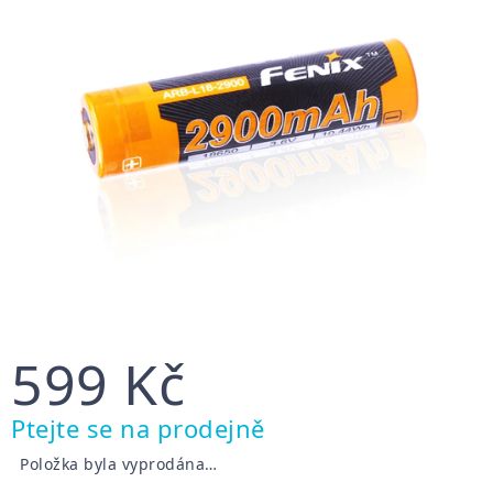
599 Kč
Měrná
Ptejte se na prodejně
cena:
Položka byla vyprodána…