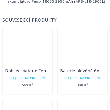
akumulátoru Fenix 18650 2900mAh (ARB-L18-2900L).
SOUVISEJÍCÍ PRODUKTY
Dobíjecí baterie Fenix 26650 4800 mAh (Li-Ion)
Baterie olověná 6V / 12Ah XTREME
PTEJTE SE NA PRODEJNĚ
PTEJTE SE NA PRODEJNĚ
549 Kč
380 Kč