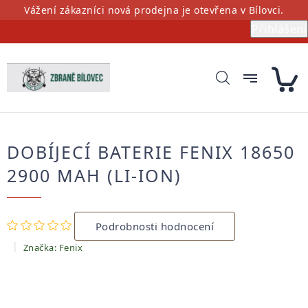
Přejít
Vážení zákazníci nová prodejna je otevřena v Bílovci.
na
Přihlášení
obsah
DOBÍJECÍ BATERIE FENIX 18650
2900 MAH (LI-ION)
Průměrné
Podrobnosti hodnocení
hodnocení
produktu
Značka:
Fenix
je
0,0
z
5
hvězdiček.