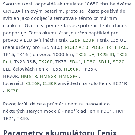
Svou velikostí odpovídá akumulátor 18650 zhruba dvěma
CR123A lithiovým bateriím, proto se i často používá do
svítilen jako dobíjecí alternativa k těmto primárním
článkům. Ověřte si prvně zda váš spotřebič tento článek
podporuje. Tento akumulátor je určen například pro
provoz v LED svítilnách Fenix
E28R
,
E30R
, Fenix E35 UE
(není určený pro E35 V3.0),
PD32 V2.0
,
PD35
,
TK11 TAC
,
TK15, TK16 (jen verze 1000 lm),
TK25 UV
,
TK25 IR
,
TK25
Red
, TK25 R&B,
TK26R
, TK75,
FD41
,
LD30
,
SD11
,
SD20
.
LED čelovkách Fenix HL55,
HL60R
, HP25R,
HP30R,
HM61R
,
HM65R
,
HM65R-T
,
lucernách
CL26R
,
CL30R
a světlech na kolo Fenix BC21R
a
BC30
.
Pozor, kvůli délce a průměru nemusí pasovat do
některých starých modelů - například Fenix PD31, TK11,
TK21, TK30.
Parametry akumulátoru Fenix