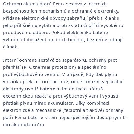
Ochranu akumulátorů Fenix sestává z interních
bezpečnostních mechanismů a ochranné elektroniky.
Přidané elektronické obvody zabraňují přebití článku,
jeho přílišnému vybití a proti zkratu či příliš vysokému
proudovému odběru. Pokud elektronika baterie
vyhodnotí dosažení limitních hodnot, bezpečně odpojí
článek.
Interní ochrana sestává ze separátoru, ochrany proti
přehřátí (PTC thermal protection) a speciálního
protivýbuchového ventilu. V případě, kdy tlak plynu
v článku překročí určitou mez, oddělí interní separátor
elektrody uvnitř baterie a tím de-facto přeruší
exotermickou reakci a protivýbuchový ventil vypustí
přetlak plynu mimo akumulátor. Díky kombinaci
elektronické a mechanické (teplotní a tlakové) ochrany
patří Fenix baterie k těm nejbezpečnějším dostupným Li-
ion akumulátorům.