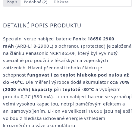
Popis
Podobné (2)
Diskuze
DETAILNÍ POPIS PRODUKTU
Speciální verze nabíjecí baterie
Fenix 18650 2900
mAh
(ARB-L18-2900L) s ochranou (protected) je založená
na článku Panasonic NCR18650F, který byl vyvinutý
speciálně pro použití v lékařských a vojenských
zařízeních. Hlavní předností tohoto článku je
schopnost
fungovat i za teplot hluboko pod nulou až
do -40°C
. Dle měření výrobce dodá akumulátor
cca 70%
(2000 mAh) kapacity při teplotě -30°C
a vybíjecím
proudu 0,2C (580 mA). Li-ion nabíjecí baterie se vyznačují
velmi vysokou kapacitou, netrpí paměťovým efektem a
ani samovybíjením. Li-ion ve velikosti 18650 jsou nejlepší
volbou z hlediska uchované energie vzhledem
k rozměrům a váze akumulátoru.