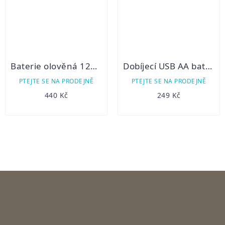
Baterie olověná 12V / 7,5Ah XTREME
Dobíjecí USB AA baterie Fenix ARB-L14-1600U
PTEJTE SE NA PRODEJNĚ
PTEJTE SE NA PRODEJNĚ
440 Kč
249 Kč