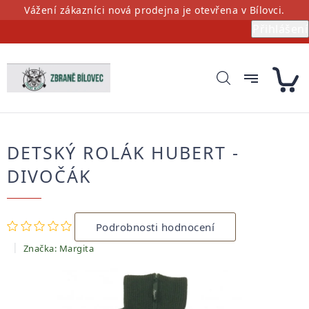
Přejít
Vážení zákazníci nová prodejna je otevřena v Bílovci.
na
Přihlášení
obsah
DETSKÝ ROLÁK HUBERT -
DIVOČÁK
Průměrné
Podrobnosti hodnocení
hodnocení
produktu
Značka:
Margita
je
0,0
z
5
hvězdiček.