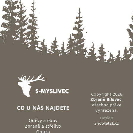
Zápatí
Copyright 2026
Zbraně Bílovec
.
Všechna práva
CO U NÁS NAJDETE
vyhrazena.
Design
Oděvy a obuv
Shoptetak.cz
Zbraně a střelivo
Optika