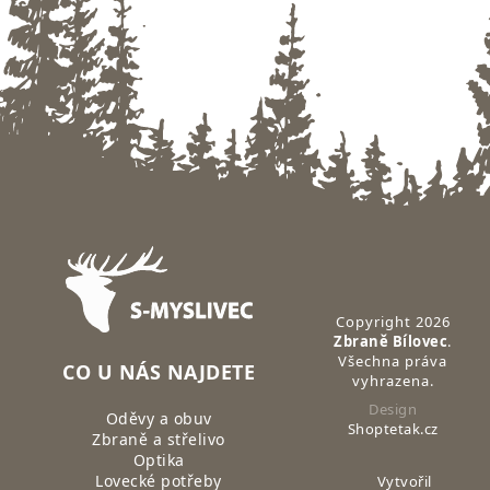
Zápatí
Copyright 2026
Zbraně Bílovec
.
Všechna práva
CO U NÁS NAJDETE
vyhrazena.
Design
Oděvy a obuv
Shoptetak.cz
Zbraně a střelivo
Optika
Lovecké potřeby
Vytvořil