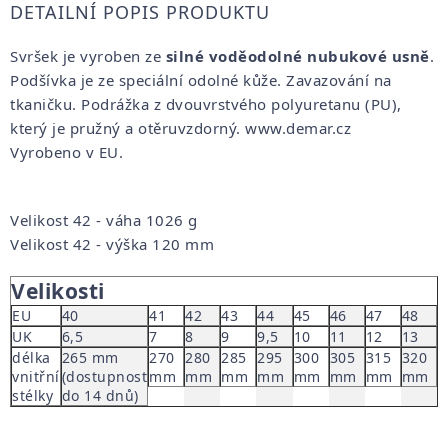
DETAILNÍ POPIS PRODUKTU
Svršek je vyroben ze
silné voděodolné nubukové usně
.
Podšívka je ze speciální odolné kůže. Zavazování na
tkaničku. Podrážka z dvouvrstvého polyuretanu (PU),
který je pružný a otěruvzdorný. www.demar.cz
Vyrobeno v EU.
Velikost 42 - váha 1026 g
Velikost 42 - výška 120 mm
Velikosti
EU
40
41
42
43
44
45
46
47
48
UK
6,5
7
8
9
9,5
10
11
12
13
délka
265 mm
270
280
285
295
300
305
315
320
vnitřní
(dostupnost
mm
mm
mm
mm
mm
mm
mm
mm
stélky
do 14 dnů)