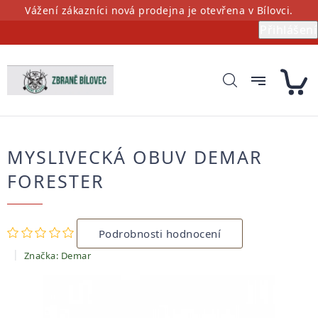
Přejít
Vážení zákazníci nová prodejna je otevřena v Bílovci.
na
Přihlášení
obsah
MYSLIVECKÁ OBUV DEMAR
FORESTER
Průměrné
Podrobnosti hodnocení
hodnocení
produktu
Značka:
Demar
je
0,0
z
5
hvězdiček.