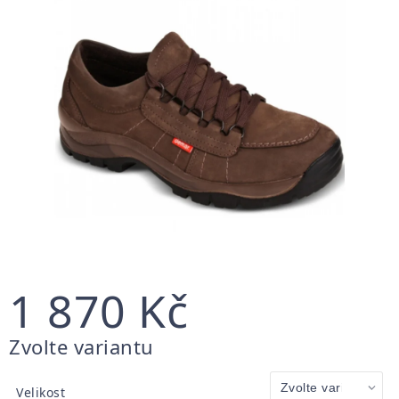
1 870 Kč
Měrná
Zvolte variantu
cena:
Velikost