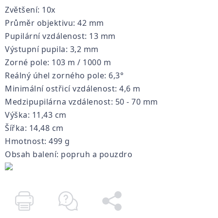
Zvětšení
:
10x
Průměr objektivu
:
42
mm
Pupilární
vzdálenost
:
13
mm
Výstupní pupila
: 3
,2
mm
Zorné pole
: 103 m
/
1000
m
Reálný
úhel
zorného pole
:
6,3
°
Minimální ostřicí
vzdálenost
: 4,6
m
Medzipupilárna
vzdálenost
:
50
-
70
mm
Výška:
11,43
cm
Šířka
:
14,48
cm
Hmotnost
: 49
9
g
Obsah balení:
popruh
a
pouzdro