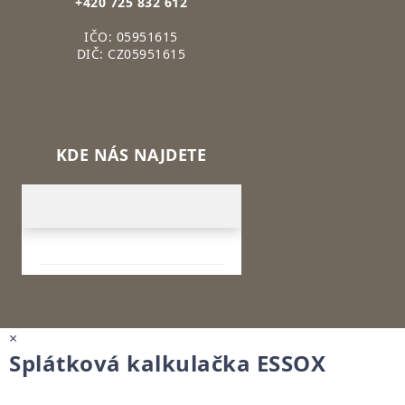
+420 725 832 612
IČO: 05951615
DIČ: CZ05951615
KDE NÁS NAJDETE
×
Splátková kalkulačka ESSOX