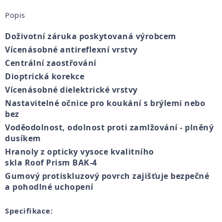
Popis
Doživotní záruka
poskytovaná výrobcem
Vícenásobné
antireflexní vrstvy
Centrální
zaostřování
Dioptrická korekce
Vícenásobné
dielektrické
vrstvy
Nastavitelné
očnice
pro
koukání
s brýlemi
nebo
bez
Voděodolnost
,
odolnost
proti zamlžování
-
plněný
dusíkem
Hranoly
z
opticky
vysoce
kvalitního
skla
Roof
Prism
BAK
-
4
Gumový
protiskluzový povrch
zajišťuje
bezpečné
a
pohodlné uchopení
Specifikace
: