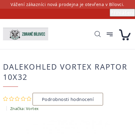
Přejít
Vážení zákazníci nová prodejna je otevřena v Bílovci.
na
Přihlášení
obsah
DALEKOHLED VORTEX RAPTOR
10X32
Průměrné
Podrobnosti hodnocení
hodnocení
produktu
Značka:
Vortex
je
0,0
z
5
hvězdiček.