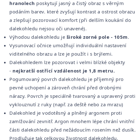
hranolech
poskytují jasný a čistý obraz s věrným
podáním barev. které zvyšují kontrast a ostrost obrazu
a zlepšují pozorovací komfort (při delším koukání do
dalekohledu nejsou oči unavené).
Výhodou dalekohledu je
široké zorné pole - 105m
.
Vysunovací očnice umožňují individuální nastavení
viditelného obrazu a lze je použít i s brýlemi.
Dalekohledem lze pozorovat i velmi blízké objekty
-
nejkratší ostřící vzdálenost je 1,8 metru.
Pogumovaný povrch dalekohledu je příjemný pro
pevné uchopení a zároveň chrání před drobnými
nárazy. Povrch je speciálně tvarovaný a upravený proti
vyklouznutí z ruky (např. za deště nebo za mrazu)
Dalekohled je vodotěsný a plněný argonem proti
zamlžování zevnitř. Argon mnohem lépe chrání vnitřní
části dalekohledu před nežádoucím rosením než dusík.
Prodlužuje tak celkovou životnost dalekohledu.