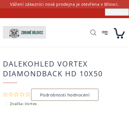
Přejít
Vážení zákazníci nová prodejna je otevřena v Bílovci.
na
Přihlášení
obsah
DALEKOHLED VORTEX
DIAMONDBACK HD 10X50
Průměrné
Podrobnosti hodnocení
hodnocení
produktu
Značka:
Vortex
je
0,0
z
5
hvězdiček.