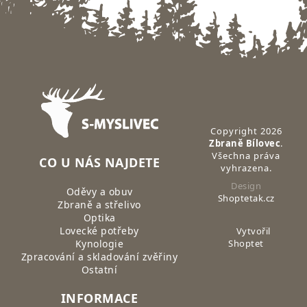
Zápatí
Copyright 2026
Zbraně Bílovec
.
Všechna práva
CO U NÁS NAJDETE
vyhrazena.
Design
Oděvy a obuv
Shoptetak.cz
Zbraně a střelivo
Optika
Lovecké potřeby
Vytvořil
Kynologie
Shoptet
Zpracování a skladování zvěřiny
Ostatní
INFORMACE