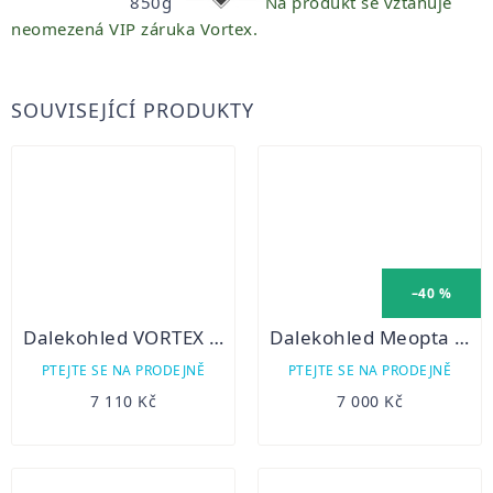
850g
Na produkt se vztahuje
neomezená VIP záruka Vortex.
SOUVISEJÍCÍ PRODUKTY
–40 %
Dalekohled VORTEX Diamondback HD 8x42
Dalekohled Meopta MeoPro HD 10x42
PTEJTE SE NA PRODEJNĚ
PTEJTE SE NA PRODEJNĚ
7 110 Kč
7 000 Kč