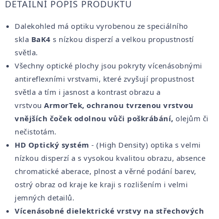
DETAILNÍ POPIS PRODUKTU
Dalekohled má optiku vyrobenou ze speciálního
skla
BaK4
s nízkou disperzí a velkou propustností
světla.
Všechny optické plochy jsou pokryty vícenásobnými
antireflexními vrstvami, které zvyšují propustnost
světla a tím i jasnost a kontrast obrazu a
vrstvou
ArmorTek, ochranou tvrzenou vrstvou
vnějších čoček odolnou vůči poškrábání,
olejům či
nečistotám.
HD Optický systém
- (High Density) optika s velmi
nízkou disperzí a s vysokou kvalitou obrazu, absence
chromatické aberace, plnost a věrné podání barev,
ostrý obraz od kraje ke kraji s rozlišením i velmi
jemných detailů.
Vícenásobné dielektrické vrstvy na střechových