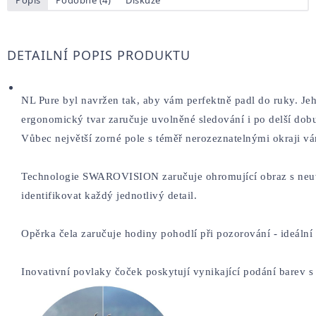
DETAILNÍ POPIS PRODUKTU
NL Pure byl navržen tak, aby vám perfektně padl do ruky. Jeh
ergonomický tvar zaručuje uvolněné sledování i po delší dob
Vůbec největší zorné pole s téměř nerozeznatelnými okraji v
Technologie SWAROVISION zaručuje ohromující obraz s neuvěř
identifikovat každý jednotlivý detail.
Opěrka čela zaručuje hodiny pohodlí při pozorování - ideální
Inovativní povlaky čoček poskytují vynikající podání barev s