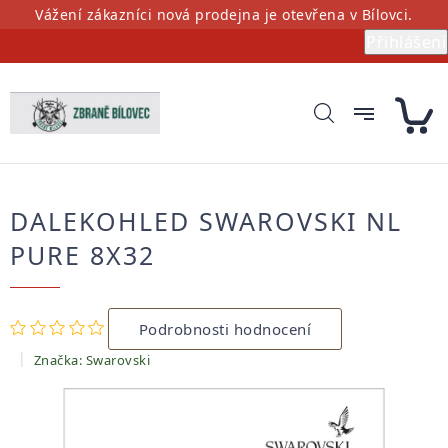
Přejít
Vážení zákazníci nová prodejna je otevřena v Bílovci.
na
Přihlášení
obsah
DALEKOHLED SWAROVSKI NL
PURE 8X32
Průměrné
Podrobnosti hodnocení
hodnocení
produktu
Značka:
Swarovski
je
0,0
z
5
hvězdiček.