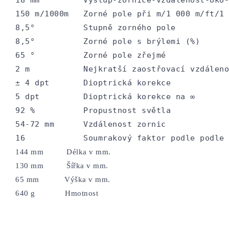
150 m/1000m   Zorné pole při m/1 000 m/ft/1 
8,5°          Stupně zorného pole

8,5°          Zorné pole s brýlemi (%)

65 °          Zorné pole zřejmé

2 m           Nejkratší zaostřovací vzdáleno
± 4 dpt       Dioptrická korekce

5 dpt         Dioptrická korekce na ∞

92 %          Propustnost světla

54-72 mm      Vzdálenost zornic

16            Soumrakový faktor podle podle 
144 mm          Délka v mm. 
130 mm          Šířka v mm. 
65 mm           Výška v mm. 
640 g             Hmotnost