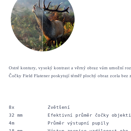
Ostré kontury, vysoký kontrast a věrný obraz vám umožní roz
Čočky Field Flatener poskytují téměř plochý obraz zcela bez 
8x            Zvětšení

32 mm         Efektivní průměr čočky objekti
4m            Průměr výstupní pupily

18 mm         Výstup-zornice-vzdálenost-oko-