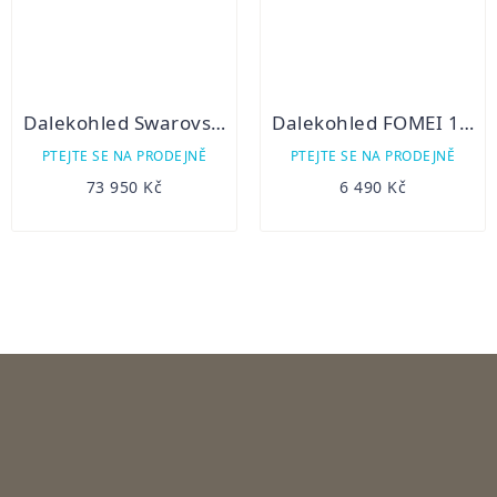
Dalekohled Swarovski NL Pure 10x42
Dalekohled FOMEI 10x50 LEADER RWP SMC
PTEJTE SE NA PRODEJNĚ
PTEJTE SE NA PRODEJNĚ
73 950 Kč
6 490 Kč