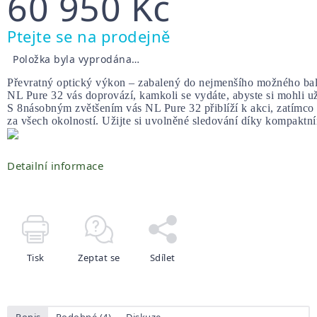
60 950 Kč
Měrná
Ptejte se na prodejně
cena:
Položka byla vyprodána…
Převratný optický výkon – zabalený do nejmenšího možného bal
NL Pure 32 vás doprovází, kamkoli se vydáte, abyste si mohli už
S 8násobným zvětšením vás NL Pure 32 přiblíží k akci, zatímco 
za všech okolností. Užijte si uvolněné sledování díky kompaktn
Detailní informace
Tisk
Zeptat se
Sdílet
Popis
Podobné (4)
Diskuze