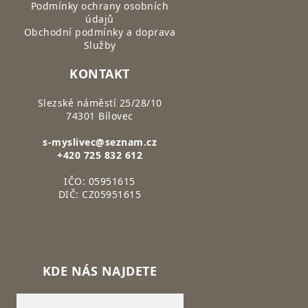
Podmínky ochrany osobních
údajů
Obchodní podmínky a doprava
Služby
KONTAKT
Slezské náměstí 25/28/10
74301 Bílovec
s-myslivec@seznam.cz
+420 725 832 612
IČO: 05951615
DIČ: CZ05951615
KDE NÁS NAJDETE