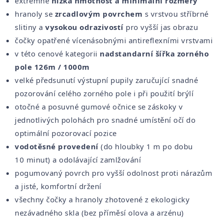
extrémně
nízká hmotnost a minimální rozměry
hranoly se
zrcadlovým povrchem
s vrstvou stříbrné
slitiny a
vysokou odrazivostí
pro vyšší jas obrazu
čočky opatřené vícenásobnými antireflexními vrstvami
v této cenové kategorii
nadstandarní šířka zorného
pole 126m / 1000m
velké předsunutí výstupní pupily zaručující snadné
pozorování celého zorného pole i při použití brýlí
otočné a posuvné gumové očnice se záskoky v
jednotlivých polohách pro snadné umístění očí do
optimální pozorovací pozice
vodotěsné provedení
(do hloubky 1 m po dobu
10 minut) a odolávající zamlžování
pogumovaný povrch pro vyšší odolnost proti nárazům
a jisté, komfortní držení
všechny čočky a hranoly zhotovené z ekologicky
nezávadného skla (bez příměsí olova a arzénu)