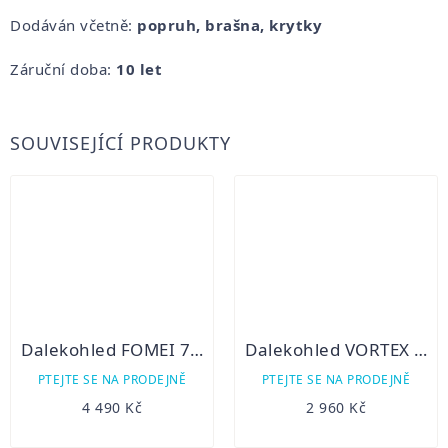
Dodáván včetně:
popruh, brašna, krytky
Záruční doba:
10 let
SOUVISEJÍCÍ PRODUKTY
Dalekohled FOMEI 7x50 LEADER RNV SMC
Dalekohled VORTEX Vanquish 8x26
PTEJTE SE NA PRODEJNĚ
PTEJTE SE NA PRODEJNĚ
4 490 Kč
2 960 Kč