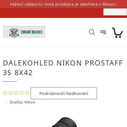
Přejít
Vážení zákazníci nová prodejna je otevřena v Bílovci.
na
Přihlášení
obsah
DALEKOHLED NIKON PROSTAFF
3S 8X42
Průměrné
Podrobnosti hodnocení
hodnocení
produktu
Značka:
Nikon
je
0,0
z
5
hvězdiček.