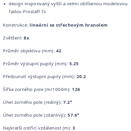
design inspirovaný vyšší a velmi oblíbenou modelovou
řadou Prostaff 7s
Konstrukce:
lineární se střechovým hranolem
Zvětšení:
8x
Průměr objektivu (mm):
42
Průměr výstupní pupily (mm):
5.25
Předsunutí výstupní pupily (mm):
20.2
Šířka zorného pole (m/1000m):
126
Úhel zorného pole (reálný):
7.2°
Úhel zorného pole (zdánlivý):
57.6°
Nejkratší ostřící vzdálenost (m):
3