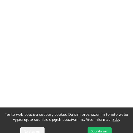
Tento web používá soubory cookie. Dalším procházením tohoto webu
vyjadřujete souhlas s jejich používáním.. Více informací
zde
.
Nastavení
Souhlasím