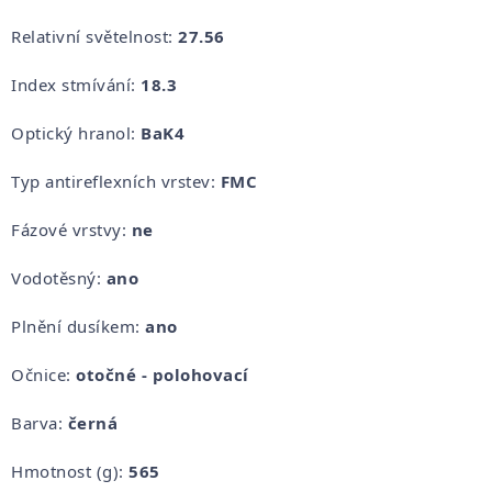
Relativní světelnost:
27.56
Index stmívání:
18.3
Optický hranol:
BaK4
Typ antireflexních vrstev:
FMC
Fázové vrstvy:
ne
Vodotěsný:
ano
Plnění dusíkem:
ano
Očnice:
otočné - polohovací
Barva:
černá
Hmotnost (g):
565