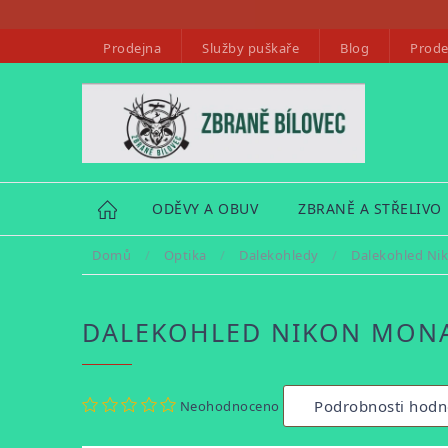
Přejít
na
Prodejna
Služby puškaře
Blog
Prode
obsah
HOME
ODĚVY A OBUV
ZBRANĚ A STŘELIVO
Domů
/
Optika
/
Dalekohledy
/
Dalekohled Ni
DALEKOHLED NIKON MONA
Průměrné
Podrobnosti hodn
Neohodnoceno
hodnocení
produktu
je