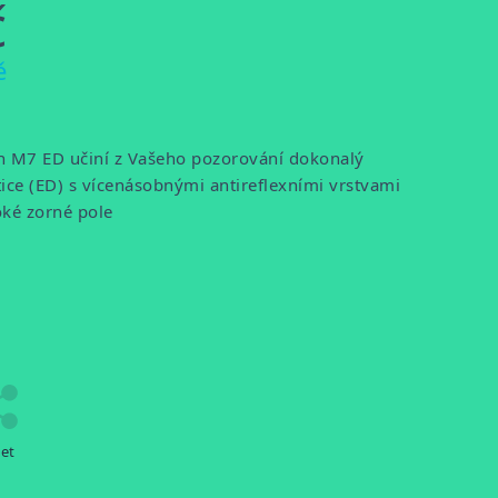
č
ě
 M7 ED učiní z Vašeho pozorování dokonalý
ptice (ED) s vícenásobnými antireflexními vrstvami
roké zorné pole
let