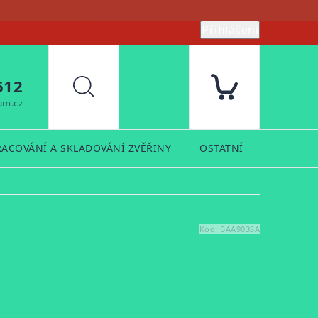
Přihlášení
612
Hledat
am.cz
RACOVÁNÍ A SKLADOVÁNÍ ZVĚŘINY
OSTATNÍ
PRODUK
Kód:
BAA903SA