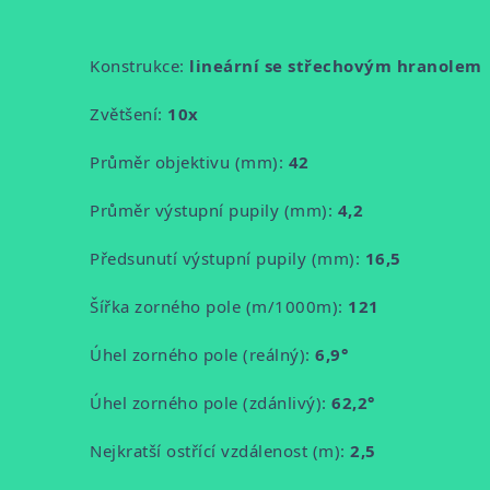
Konstrukce:
lineární se střechovým hranolem
Zvětšení:
10x
Průměr objektivu (mm):
42
Průměr výstupní pupily (mm):
4,2
Předsunutí výstupní pupily (mm):
16,5
Šířka zorného pole (m/1000m):
121
Úhel zorného pole (reálný):
6,9°
Úhel zorného pole (zdánlivý):
62,2°
Nejkratší ostřící vzdálenost (m):
2,5