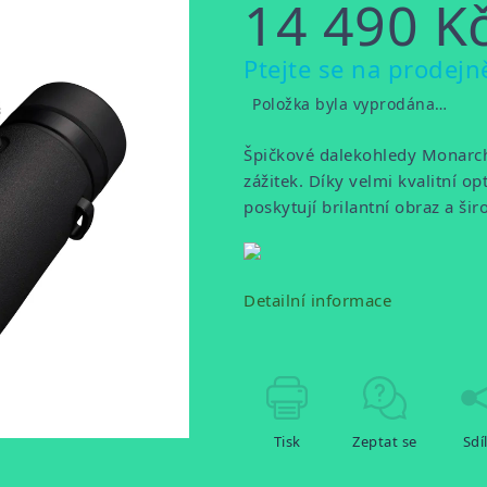
14 490 K
Měrná
Ptejte se na prodejn
cena:
Položka byla vyprodána…
Špičkové dalekohledy Monarch
zážitek. Díky velmi kvalitní o
poskytují brilantní obraz a ši
Detailní informace
Tisk
Zeptat se
Sdí