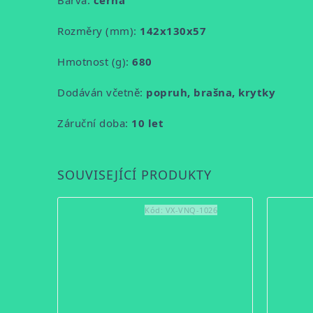
Barva:
černá
Rozměry (mm):
142x130x57
Hmotnost (g):
680
Dodáván včetně:
popruh, brašna, krytky
Záruční doba:
10 let
SOUVISEJÍCÍ PRODUKTY
Kód:
VX-VNQ-1026