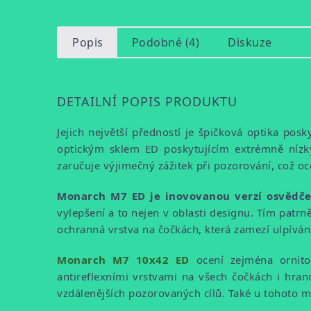
Popis
Podobné (4)
Diskuze
DETAILNÍ POPIS PRODUKTU
Jejich největší předností je špičková optika po
optickým sklem ED poskytujícím extrémně nízký
zaručuje výjimečný zážitek při pozorování, což oce
Monarch M7 ED je inovovanou verzí osvědč
vylepšení a to nejen v oblasti designu. Tím patr
ochranná vrstva na čočkách, která zamezí ulpívání
Monarch M7 10x42 ED
ocení zejména ornito
antireflexními vrstvami na všech čočkách i hran
vzdálenějších pozorovaných cílů. Také u tohoto m