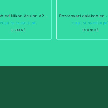
Dalekohled Nikon Aculon A211 8x42
PTEJTE SE NA PRODEJNĚ
PTEJTE SE NA PRODEJN
3 390 Kč
14 036 Kč