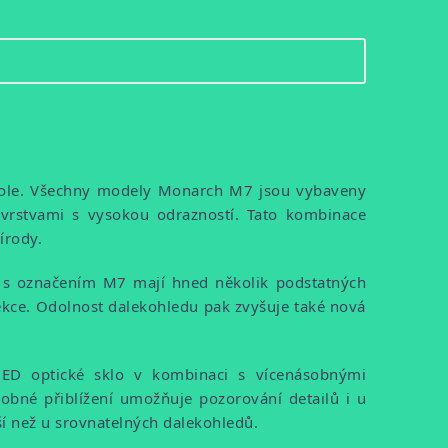
ho pole. Všechny modely Monarch M7 jsou vybaveny
 vrstvami s vysokou odrazností. Tato kombinace
řírody.
 s označením M7 mají hned několik podstatných
rekce. Odolnost dalekohledu pak zvyšuje také nová
 ED optické sklo v kombinaci s vícenásobnými
sobné přiblížení umožňuje pozorování detailů i u
í než u srovnatelných dalekohledů.