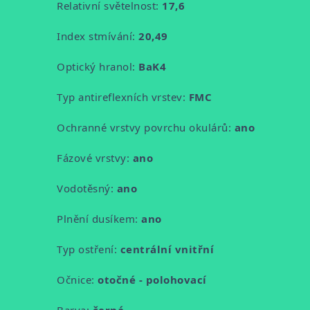
Relativní světelnost:
17,6
Index stmívání:
20,49
Optický hranol:
BaK4
Typ antireflexních vrstev:
FMC
Ochranné vrstvy povrchu okulárů:
ano
Fázové vrstvy:
ano
Vodotěsný:
ano
Plnění dusíkem:
ano
Typ ostření:
centrální vnitřní
Očnice:
otočné - polohovací