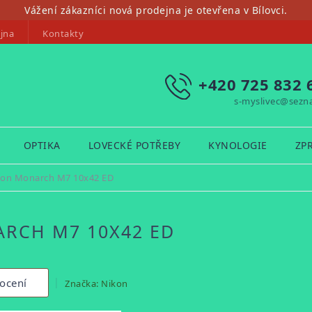
Vážení zákazníci nová prodejna je otevřena v Bílovci.
jna
Kontakty
+420 725 832 
s-myslivec@sezn
OPTIKA
LOVECKÉ POTŘEBY
KYNOLOGIE
ZP
kon Monarch M7 10x42 ED
RCH M7 10X42 ED
ocení
Značka:
Nikon