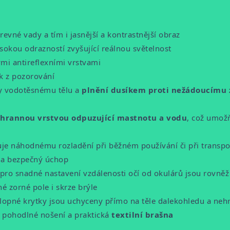
revné vady a tím i jasnější a kontrastnější obraz
sokou odrazností zvyšující reálnou světelnost
mi antireflexními vrstvami
k z pozorování
y vodotěsnému tělu a
plnění dusíkem proti nežádoucímu 
hrannou vrstvou odpuzující mastnotu a vodu
, což umožň
je náhodnému rozladění při běžném používání či při transpo
ý a bezpečný úchop
pro snadné nastavení vzdálenosti očí od okulárů jsou rovněž p
 zorné pole i skrze brýle
lopné krytky jsou uchyceny přímo na těle dalekohledu a nehroz
o pohodlné nošení a praktická
textilní brašna