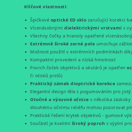
Klíčové vlastnosti
:
Špičkové
optické ED sklo
zaručující korekci ba
Vícenásobnými
dielektrickými vrstvami
s vy
Všechny čočky a hranoly opatřené vícenásobný
Extrémně široké zorné pole
umocňuje zážite
Možnost použití v extrémních podmínkách dík
Kompaktní provedení a nízká hmotnost
Povrch čoček objektivů a okulárů je opatřen
oc
či otisků prstů)
Praktický zámek dioptrické korekce
zamezu
Elegantní design těla s pogumováním pro jist
Otočné a výsuvné očnice
s několika záskoky 
dlouhému očnímu reliéfu mohou pozorovat plné
Praktické řešení krytek objektivů - gumové výk
Součástí je kvalitní
široký popruh
s výplní pr