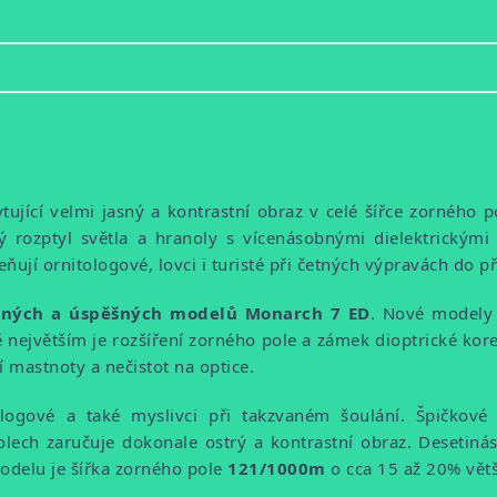
skytující velmi jasný a kontrastní obraz v celé šířce zorné
 rozptyl světla a hranoly s vícenásobnými dielektrickými
ňují ornitologové, lovci i turisté při četných výpravách do p
ených a úspěšných modelů Monarch 7 ED
. Nové modely
ně největším je rozšíření zorného pole a zámek dioptrické ko
 mastnoty a nečistot na optice.
logové a také myslivci při takzvaném šoulání. Špičkové
olech zaručuje dokonale ostrý a kontrastní obraz. Desetiná
odelu je šířka zorného pole
121/1000m
o cca 15 až 20% větš