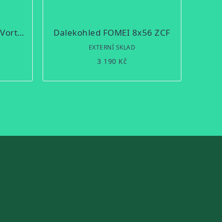
Pozorovací dalekohled - Vortex Diamondback HD 20-60x85 Angled
Dalekohled FOMEI 8x56 ZCF
Ě
EXTERNÍ SKLAD
3 190 Kč