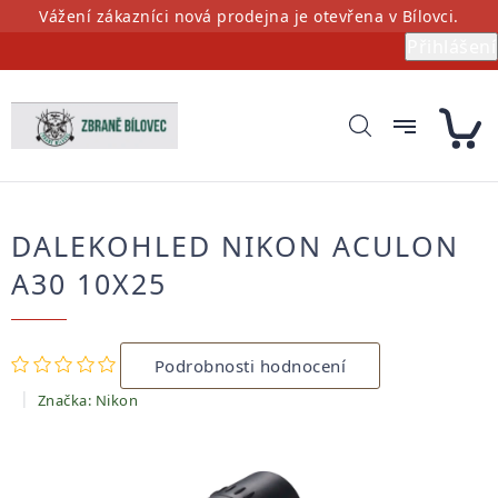
Přejít
Vážení zákazníci nová prodejna je otevřena v Bílovci.
na
Přihlášení
obsah
DALEKOHLED NIKON ACULON
A30 10X25
Průměrné
Podrobnosti hodnocení
hodnocení
produktu
Značka:
Nikon
je
0,0
z
5
hvězdiček.