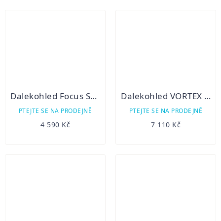
Dalekohled Focus Sport Explore 10x50
Dalekohled VORTEX Diamondback HD 8x42
PTEJTE SE NA PRODEJNĚ
PTEJTE SE NA PRODEJNĚ
4 590 Kč
7 110 Kč