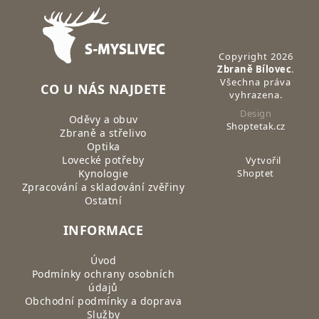
Zápatí
Copyright 2026
Zbraně Bílovec
.
Všechna práva
CO U NÁS NAJDETE
vyhrazena.
Design
Oděvy a obuv
Shoptetak.cz
Zbraně a střelivo
Optika
Lovecké potřeby
Vytvořil
Kynologie
Shoptet
Zpracování a skladování zvěřiny
Ostatní
INFORMACE
Úvod
Podmínky ochrany osobních
údajů
Obchodní podmínky a doprava
Služby