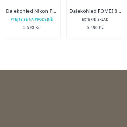
Dalekohled Nikon Prostaff 7s 10x30
Dalekohled FOMEI 8-20x50 LEADER RZ ZOOM
PTEJTE SE NA PRODEJNĚ
EXTERNÍ SKLAD
5 590 Kč
5 490 Kč