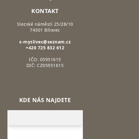
KONTAKT
Slezské náměstí 25/28/10
74301 Bílovec
s-myslivec@seznam.cz
+420 725 832 612
IČO: 05951615
DIČ: CZ05951615
KDE NÁS NAJDETE