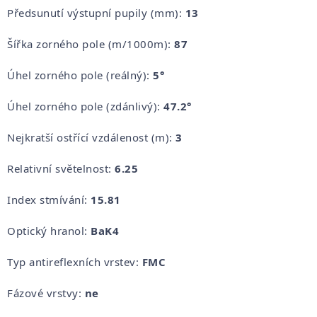
Předsunutí výstupní pupily (mm):
13
Šířka zorného pole (m/1000m):
87
Úhel zorného pole (reálný):
5°
Úhel zorného pole (zdánlivý):
47.2°
Nejkratší ostřící vzdálenost (m):
3
Relativní světelnost:
6.25
Index stmívání:
15.81
Optický hranol:
BaK4
Typ antireflexních vrstev:
FMC
Fázové vrstvy:
ne