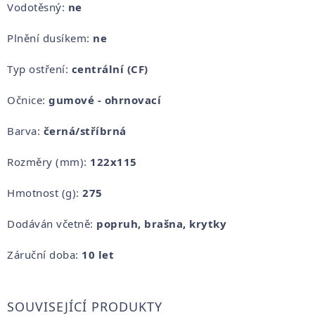
Vodotěsný:
ne
Plnění dusíkem:
ne
Typ ostření:
centrální (CF)
Očnice:
gumové - ohrnovací
Barva:
černá/stříbrná
Rozměry (mm):
122x115
Hmotnost (g):
275
Dodáván včetně:
popruh, brašna, krytky
Záruční doba:
10 let
SOUVISEJÍCÍ PRODUKTY