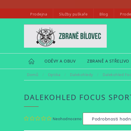
Přejít
na
Prodejna
Služby puškaře
Blog
Prode
obsah
HOME
ODĚVY A OBUV
ZBRANĚ A STŘELIVO
Domů
/
Optika
/
Dalekohledy
/
Dalekohled Foc
DALEKOHLED FOCUS SPORT
Průměrné
Podrobnosti hodn
Neohodnoceno
hodnocení
produktu
je