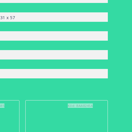
131 x 57
385
Kód:
BAA824SA