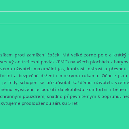
íkem proti zamlžení čoček. Má velké zorné pole a krátký f
evrstvý antireflexní povlak (FMC) na všech plochách z baryo
ému uživateli maximální jas, kontrast, ostrost a přesnou 
rtní a bezpečné držení i mokrýma rukama. Očnice jsou o
je tedy schopen se přizpůsobit každému uživateli, včetně
vnému vyvážení je použití dalekohledu komfortní i běh
chranným pouzdrem, snadno připevnitelným k popruhu, nebo
skytujeme prodlouženou záruku 5 let!