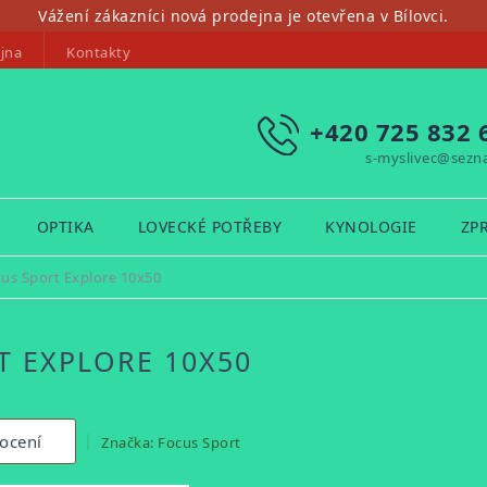
Vážení zákazníci nová prodejna je otevřena v Bílovci.
jna
Kontakty
+420 725 832 
s-myslivec@sezn
OPTIKA
LOVECKÉ POTŘEBY
KYNOLOGIE
ZP
us Sport Explore 10x50
 EXPLORE 10X50
ocení
Značka:
Focus Sport