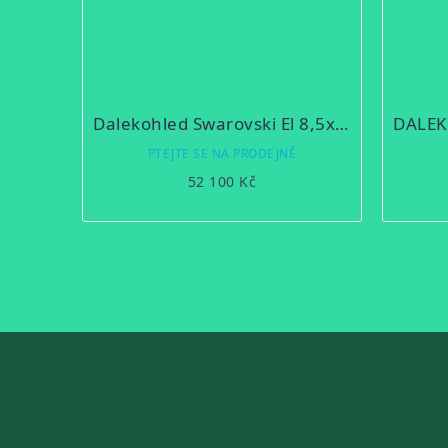
Dalekohled Swarovski El 8,5x42 W B
PTEJTE SE NA PRODEJNĚ
52 100 Kč