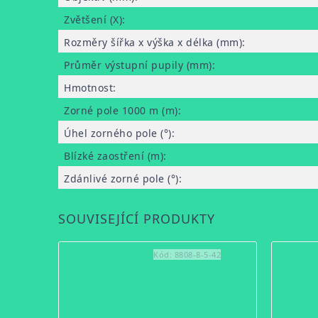
Zvětšení (X)
:
Rozměry šířka x výška x délka (mm)
:
Průměr výstupní pupily (mm)
:
Hmotnost
:
Zorné pole 1000 m (m)
:
Úhel zorného pole (°)
:
Blízké zaostření (m)
:
Zdánlivé zorné pole (°)
:
SOUVISEJÍCÍ PRODUKTY
Kód:
8808-8-5-42