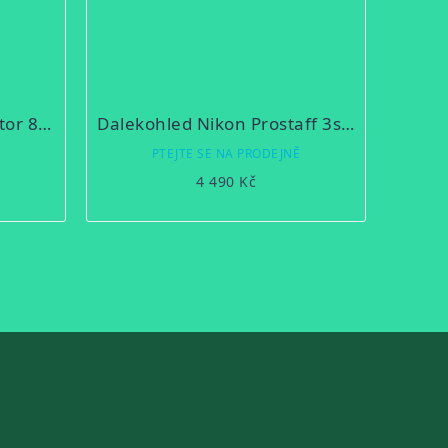
Dalekohled VORTEX Raptor 8,5x32
Dalekohled Nikon Prostaff 3s 8x42
Ě
PTEJTE SE NA PRODEJNĚ
4 490 Kč