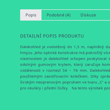
Popis
Podobné (4)
Diskuze
DETAILNÍ POPIS PRODUKTU
Dalekohled je vodotěsný do 1,5 m, naplněný dus
hmyzu. Jeho optická konstrukce má pokročilý víc
vlastnostem je dalekohled schopen poskytovat sv
odolným gumovým krytem, který zaručuje komfo
vzdálenosti v rozmezí 56 – 76 mm. Dalekohled 
použitelným zaostřovacím kolečkem. Díky sprá
širokým neoprenovým popruhem ve tvaru „C“ a o
pro okuláry i přední čočky. Na tento výrobek po