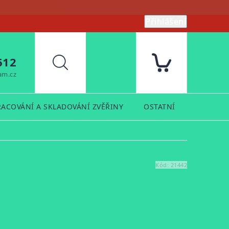
Přihlášení
612
Hledat
am.cz
RACOVÁNÍ A SKLADOVÁNÍ ZVĚŘINY
OSTATNÍ
PRODUK
Kód:
21442