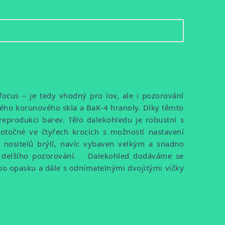
ocus – je tedy vhodný pro lov, ale i pozorování
vého korunového skla a BaK-4 hranoly. Díky těmto
reprodukci barev. Tělo dalekohledu je robustní s
točné ve čtyřech krocích s možností nastavení
 nositelů brýlí, navíc vybaven velkým a snadno
em delšího pozorování. Dalekohled dodáváme se
 opasku a dále s odnímatelnými dvojitými víčky