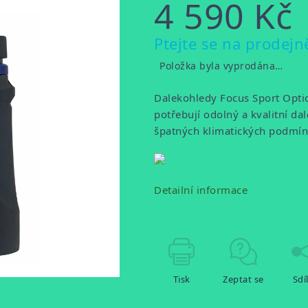
4 590 Kč
Měrná
Ptejte se na prodejn
cena:
Položka byla vyprodána…
Dalekohledy Focus Sport Optic
potřebují odolný a kvalitní da
špatných klimatických podmí
Detailní informace
Tisk
Zeptat se
Sdí