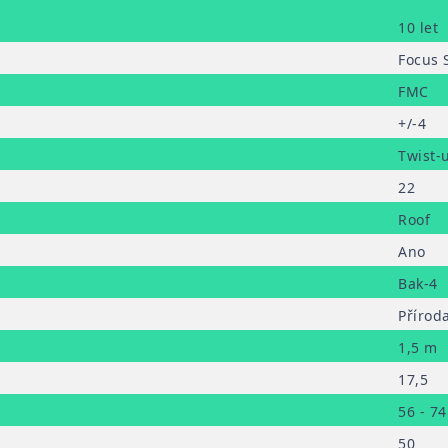
10 let
Focus 
FMC
+/-4
Twist-
22
Roof
Ano
Bak-4
Příroda
1,5 m
17,5
56 - 74
50