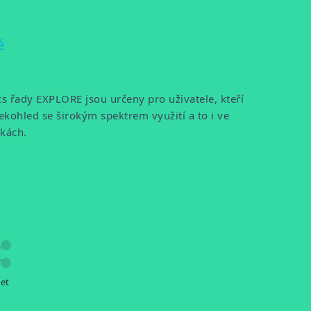
ě
s řady EXPLORE jsou určeny pro uživatele, kteří
lekohled se širokým spektrem využití a to i ve
nkách.
let