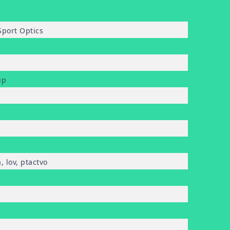
Sport Optics
up
, lov, ptactvo