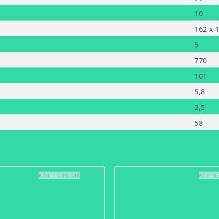
10
162 x 
5
770
101
5,8
2,5
58
Kód:
10-10-048
Kód:
R