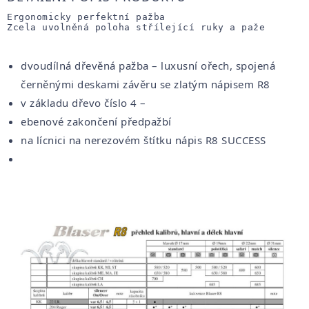
Ergonomicky perfektní pažba

Zcela uvolněná poloha střílející ruky a paže
dvoudílná dřevěná pažba – luxusní ořech, spojená
černěnými deskami závěru se zlatým nápisem R8
v základu dřevo číslo 4 –
ebenové zakončení předpažbí
na lícnici na nerezovém štítku nápis R8 SUCCESS