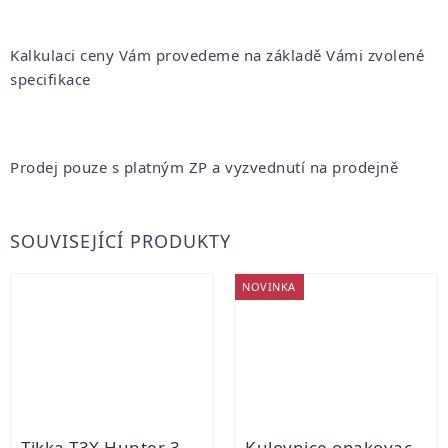
Kalkulaci ceny Vám provedeme na základě Vámi zvolené
specifikace
Prodej pouze s platným ZP a vyzvednutí na prodejně
SOUVISEJÍCÍ PRODUKTY
NOVINKA
Tikka T3X Hunter 308 Win Kulovnice opakovací
Kulovnice opakovací AE Precision HM LUX 20"