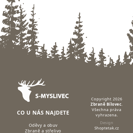
Zápatí
Copyright 2026
Zbraně Bílovec
.
Všechna práva
CO U NÁS NAJDETE
vyhrazena.
Design
Oděvy a obuv
Shoptetak.cz
Zbraně a střelivo