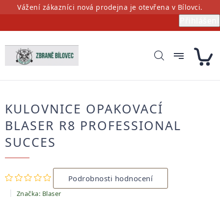
Přejít
Vážení zákazníci nová prodejna je otevřena v Bílovci.
na
Přihlášení
obsah
KULOVNICE OPAKOVACÍ
BLASER R8 PROFESSIONAL
SUCCES
Průměrné
Podrobnosti hodnocení
hodnocení
produktu
Značka:
Blaser
je
0,0
z