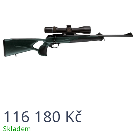
5
hvězdiček.
116 180 Kč
Měrná
Skladem
cena: