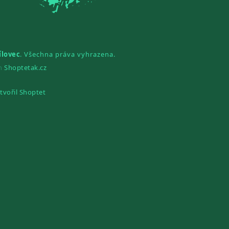
ílovec
. Všechna práva vyhrazena.
gn
Shoptetak.cz
tvořil Shoptet