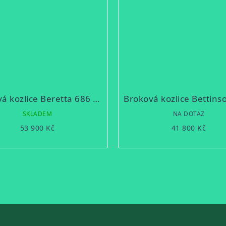
Broková kozlice Beretta 686 Silver Pigeon I MY19 12/76
SKLADEM
NA DOTAZ
53 900 Kč
41 800 Kč