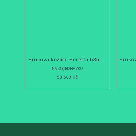
Broková kozlice Beretta 686 Silver Pigeon I Sporting 12/76cm
NA OBJEDNÁVKU
58 500 Kč