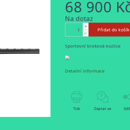
68 900 K
Měrná
Na dotaz
cena:
+
Přidat do koší
−
Sportovní broková kozlice
Detailní informace
Tisk
Zeptat se
Sdí