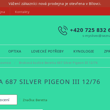
Vážení zákazníci nová prodejna je otevřena v Bílovci.
jna
Kontakty
+420 725 832 
s-myslivec@sezn
OPTIKA
LOVECKÉ POTŘEBY
KYNOLOGIE
ZP
kovnice
/
Broková kozlice Beretta 687 Silver Pigeon III 12/76
687 SILVER PIGEON III 12/76
ocení
Značka:
Beretta