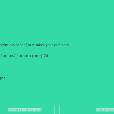
istickým osvědčeným zámkovým systémem
0 Nábojová komora (mm) 76
jně
Kód:
686 SP MY19 12 76
Kód:
02-03-