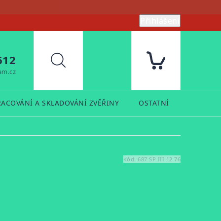
Přihlášení
612
Hledat
am.cz
RACOVÁNÍ A SKLADOVÁNÍ ZVĚŘINY
OSTATNÍ
PRODUK
Kód:
687 SP III 12 76