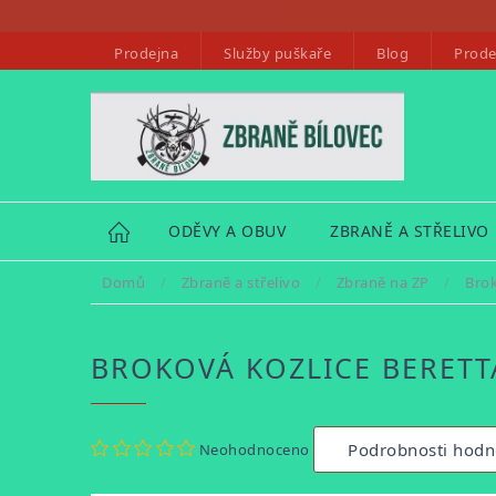
Přejít
na
Prodejna
Služby puškaře
Blog
Prode
obsah
HOME
ODĚVY A OBUV
ZBRANĚ A STŘELIVO
Domů
/
Zbraně a střelivo
/
Zbraně na ZP
/
Bro
BROKOVÁ KOZLICE BERETTA 
Průměrné
Podrobnosti hodn
Neohodnoceno
hodnocení
produktu
je