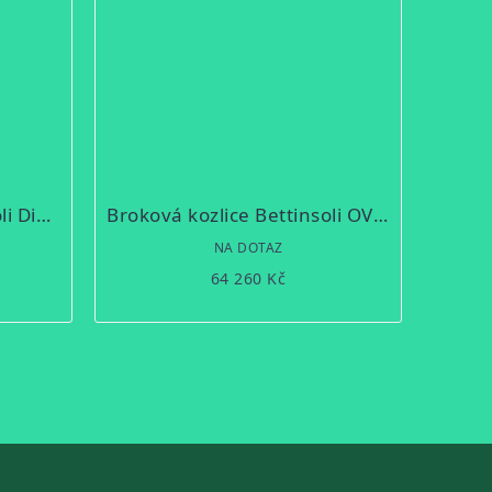
Broková kozlice Bettinsoli Diamond LUX 12/76
Broková kozlice Bettinsoli OVERLAND EVO 12/76
NA DOTAZ
64 260 Kč