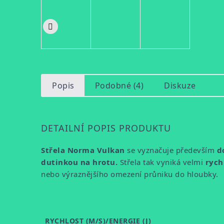
Popis
Podobné (4)
Diskuze
DETAILNÍ POPIS PRODUKTU
Střela Norma Vulkan
se vyznačuje především
d
dutinkou na hrotu.
Střela tak vyniká velmi
rych
nebo výraznějšího omezení průniku do hloubky.
RYCHLOST (M/S)/ENERGIE (J)