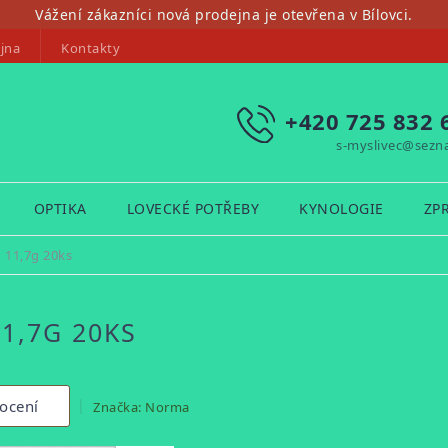
Vážení zákazníci nová prodejna je otevřena v Bílovci.
jna
Kontakty
+420 725 832 
s-myslivec@sezn
OPTIKA
LOVECKÉ POTŘEBY
KYNOLOGIE
ZP
 11,7g 20ks
1,7G 20KS
ocení
Značka:
Norma