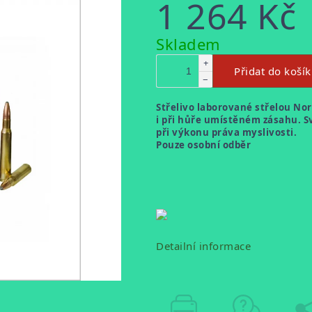
1 264 Kč
Měrná
Skladem
cena:
+
Přidat do koší
−
Střelivo laborované střelou
No
i při hůře umístěném zásahu. 
při výkonu práva myslivosti.
Pouze osobní odběr
Detailní informace