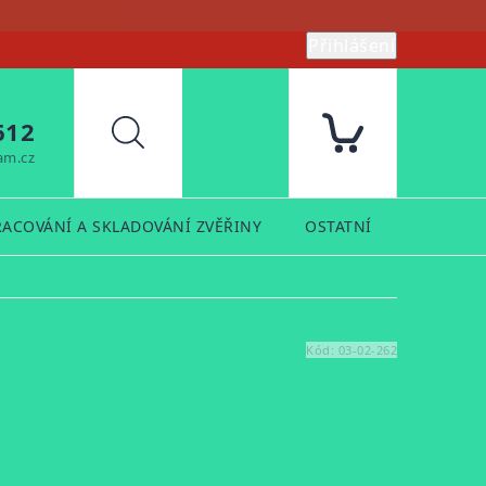
Přihlášení
612
Hledat
am.cz
RACOVÁNÍ A SKLADOVÁNÍ ZVĚŘINY
OSTATNÍ
PRODUK
Kód:
03-02-262