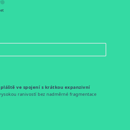
let
láště ve spojení s krátkou expanzivní
vysokou ranivostí bez nadměrné fragmentace