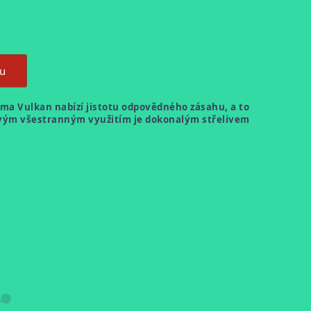
ku
rma
Vulkan
nabízí jistotu odpovědného zásahu, a to
Svým všestranným využitím je
dokonalým střelivem