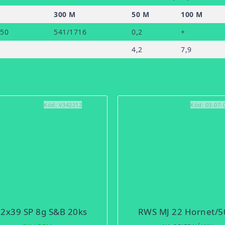
300 M
50 M
100 M
250
541/1716
0,2
+
4,2
7,9
Kód:
V342212
Kód:
03-07-
62x39 SP 8g S&B 20ks
RWS MJ 22 Hornet/5