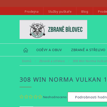
Přejít
na
Prodejna
Služby puškaře
Blog
Prode
obsah
HOME
ODĚVY A OBUV
ZBRANĚ A STŘELIVO
Domů
/
Zbraně a střelivo
/
308 Win Norma Vulkan
308 WIN NORMA VULKAN 1
Průměrné
Podrobnosti hodn
Neohodnoceno
hodnocení
produktu
je