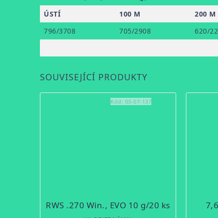
ÚSTÍ
100 M
200 M
796/3708
705/2908
620/2
SOUVISEJÍCÍ PRODUKTY
Kód:
03-07-137
RWS .270 Win., EVO 10 g/20 ks
7,