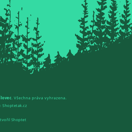
ílovec
. Všechna práva vyhrazena.
gn
Shoptetak.cz
tvořil Shoptet