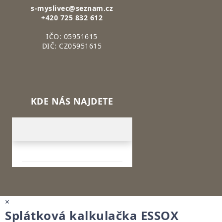
s-myslivec@seznam.cz
+420 725 832 612
IČO: 05951615
DIČ: CZ05951615
KDE NÁS NAJDETE
×
Splátková kalkulačka ESSOX