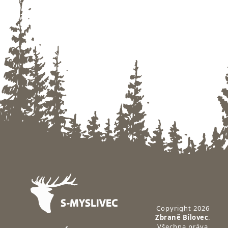
Zápatí
Copyright 2026
Zbraně Bílovec
.
Všechna práva