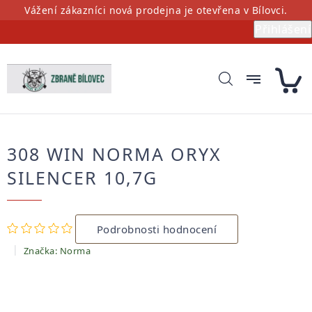
Přejít
Vážení zákazníci nová prodejna je otevřena v Bílovci.
na
Přihlášení
obsah
308 WIN NORMA ORYX
SILENCER 10,7G
Průměrné
Podrobnosti hodnocení
hodnocení
produktu
Značka:
Norma
je
0,0
z
5
hvězdiček.