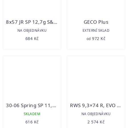
8x57 JR SP 12,7g S&B 20ks
GECO Plus
NA OBJEDNÁVKU
EXTERNÍ SKLAD
684 Kč
972 Kč
od
30-06 Spring SP 11,7g S&B 20ks
RWS 9,3×74 R, EVO 18,8 g/20 ks
SKLADEM
NA OBJEDNÁVKU
616 Kč
2 574 Kč