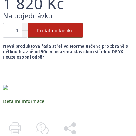
1 820 Kč
Měrná
Na objednávku
cena:
+
Přidat do košíku
−
Nová produktová řada střeliva Norma určena pro zbraně s
délkou hlavně od 50cm, osazena klasickou střelou ORYX
Pouze osobní odběr
Detailní informace