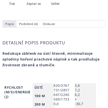
Tisk
Zeptat se
Sdílet
Popis
Podobné (4)
Diskuze
DETAILNÍ POPIS PRODUKTU
Redukuje záblesk na ústí hlavně, minimalizuje
splodiny hoření prachové náplně a tak prodlužuje
životnost zbraně a tlumiče
.
820/3767
3,6
RYCHLOST
ÚSTÍ
731/2857
7,2
(M/S)/ENERGIE
647/2240
6,2
100 M
(J)
569/1733
+
0,0
-30,7
200 M