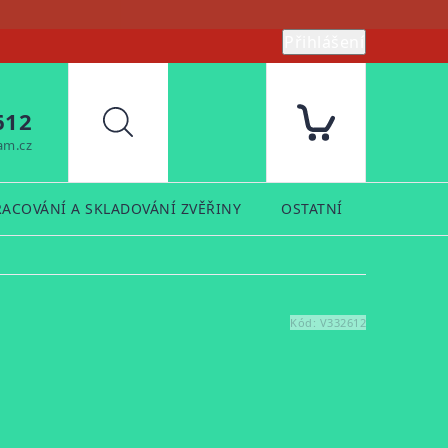
Přihlášení
612
Hledat
am.cz
RACOVÁNÍ A SKLADOVÁNÍ ZVĚŘINY
OSTATNÍ
PRODUK
Kód:
V332612