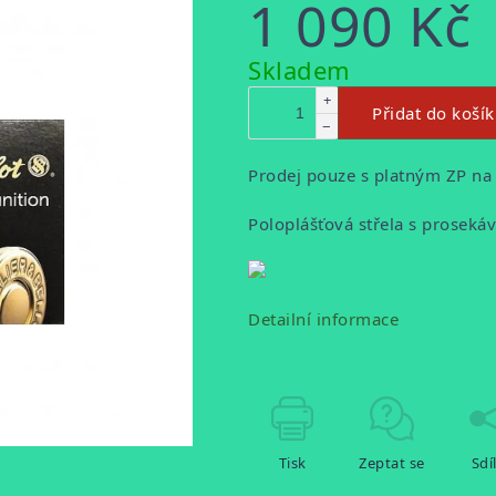
1 090 Kč
Měrná
Skladem
cena:
+
Přidat do koší
−
Prodej pouze s platným ZP na
Poloplášťová střela s proseká
Detailní informace
Tisk
Zeptat se
Sdí