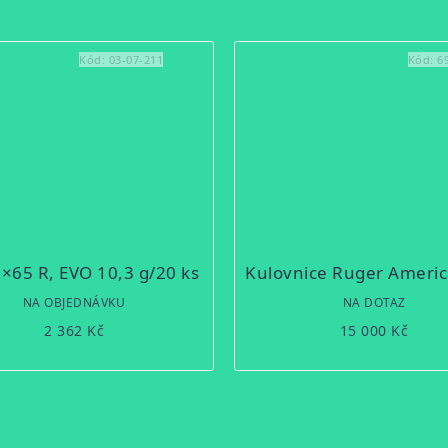
Kód:
03-07-211
Kód:
6
×65 R, EVO 10,3 g/20 ks
NA OBJEDNÁVKU
NA DOTAZ
2 362 Kč
15 000 Kč