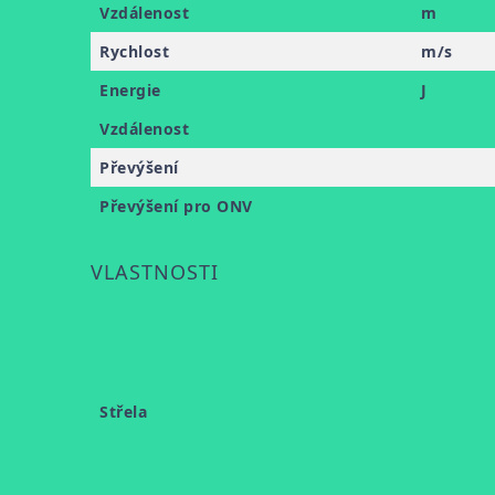
Vzdálenost
m
Rychlost
m/s
Energie
J
Vzdálenost
Převýšení
Převýšení pro ONV
VLASTNOSTI
Střela