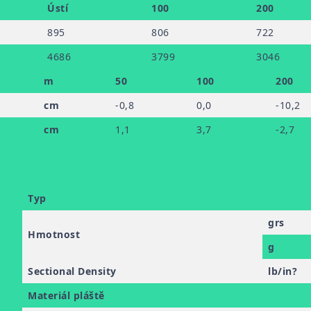
Ústí
100
200
895
806
722
4686
3799
3046
m
50
100
200
cm
-0
,8
0,0
-10
,2
cm
1
,1
3
,7
-2
,7
Typ
grs
Hmotnost
g
Sectional Density
lb/in?
Materiál pláště