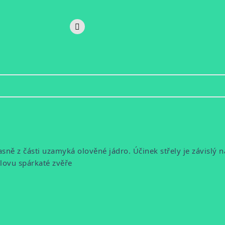
sně z části uzamyká olověné jádro. Účinek střely je závislý n
 lovu spárkaté zvěře