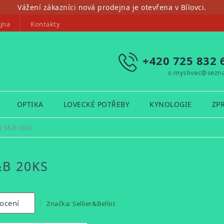
Vážení zákazníci nová prodejna je otevřena v Bílovci.
jna
Kontakty
+420 725 832 
s-myslivec@sezn
OPTIKA
LOVECKÉ POTŘEBY
KYNOLOGIE
ZP
g S&B 20ks
&B 20KS
ocení
Značka:
Sellier&Bellot