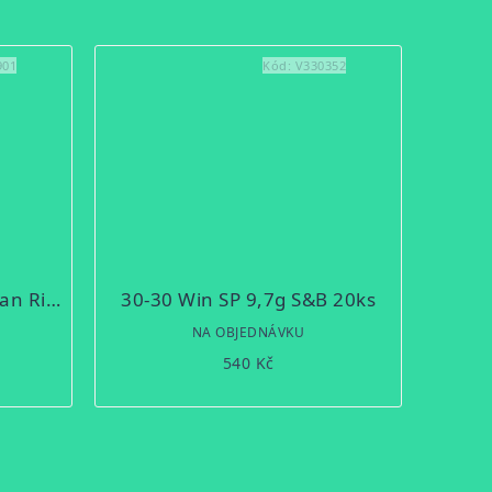
901
Kód:
V330352
Kulovnice Ruger American Rifle Standard 30-06 Spr
30-30 Win SP 9,7g S&B 20ks
NA OBJEDNÁVKU
540 Kč