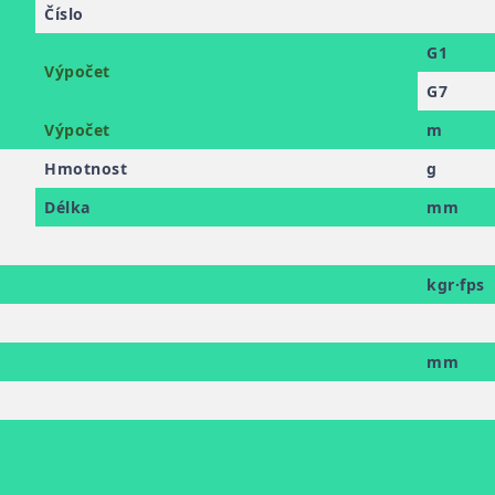
Číslo
G1
Výpočet
G7
Výpočet
m
Hmotnost
g
Délka
mm
kgr·fps
mm