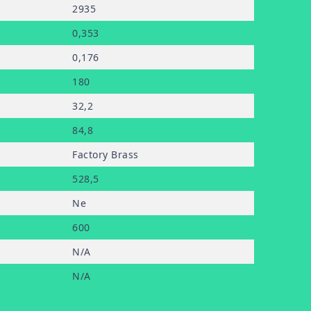
2935
0
,353
0
,176
180
32
,2
84
,8
Factory Brass
528
,5
Ne
600
N/A
N/A