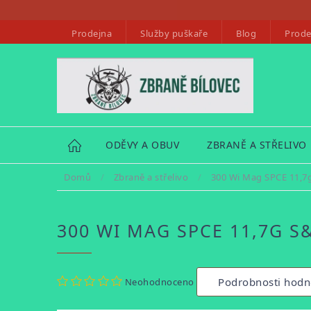
Přejít
na
Prodejna
Služby puškaře
Blog
Prode
obsah
HOME
ODĚVY A OBUV
ZBRANĚ A STŘELIVO
Domů
/
Zbraně a střelivo
/
300 Wi Mag SPCE 11,7
300 WI MAG SPCE 11,7G S
Průměrné
Podrobnosti hodn
Neohodnoceno
hodnocení
produktu
je