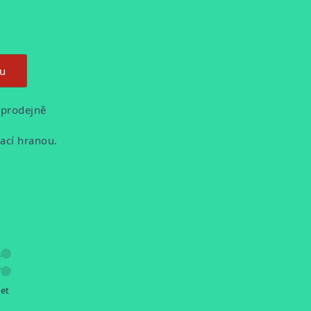
ku
 prodejně
vací hranou.
let