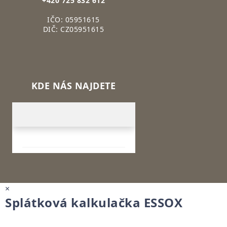
+420 725 832 612
IČO: 05951615
DIČ: CZ05951615
KDE NÁS NAJDETE
×
Splátková kalkulačka ESSOX