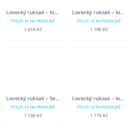
Lovecký ruksak – lovecké plátno 15B/3
Lovecký ruksak – lovecká plachtovina 8B/2
PTEJTE SE NA PRODEJNĚ
PTEJTE SE NA PRODEJNĚ
1 014 Kč
1 700 Kč
Lovecký ruksak – Sedlářství Jelínek maskáč "A"
Lovecký ruksak – loden lovecká zeleň 3D.
PTEJTE SE NA PRODEJNĚ
PTEJTE SE NA PRODEJNĚ
1 100 Kč
1 170 Kč