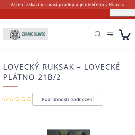
Přejít
Vážení zákazníci nová prodejna je otevřena v Bílovci.
na
Přihlášení
obsah
LOVECKÝ RUKSAK – LOVECKÉ
PLÁTNO 21B/2
Průměrné
Podrobnosti hodnocení
hodnocení
produktu
je
0,0
z
5
hvězdiček.