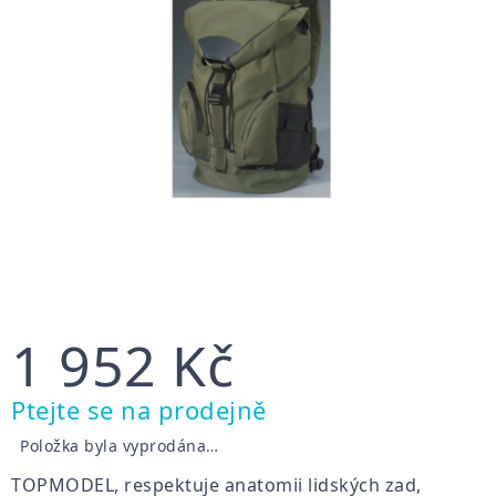
1 952 Kč
Měrná
Ptejte se na prodejně
cena:
Položka byla vyprodána…
TOPMODEL, respektuje anatomii lidských zad,